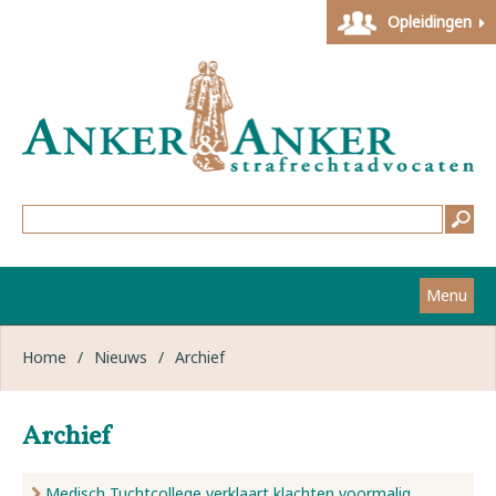
Opleidingen
Menu
Home
Home
/
Nieuws
/
Archief
Strafzaken
Archief
Werkwijze
Medisch Tuchtcollege verklaart klachten voormalig