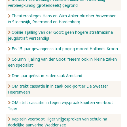
verpleegkundig (grotendeels) gegrond
Nieuws
Theatercolleges Hans en Wim Anker oktober /november
in Steenwijk, Roermond en Hardenberg
Opinie Tjalling van der Goot: geen hogere strafmaxima
Over ons
jeugdstraf: verstandig!
Eis 15 jaar gevangenisstraf poging moord Hollands Kroon
Contact
Column Tjalling van der Goot: “Neem ook in ‘kleine zaken’
een specialist”
Drie jaar geëist in zedenzaak Ameland
OM trekt cassatie in in zaak oud-portier De Swetser
Heerenveen
OM stelt cassatie in tegen vrijspraak kapitein veerboot
Tiger
Kapitein veerboot Tiger vrijgesproken van schuld na
dodelijke aanvaring Waddenzee