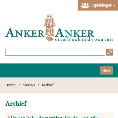
Opleidingen
Menu
Home
Home
/
Nieuws
/
Archief
Strafzaken
Archief
Werkwijze
Medisch Tuchtcollege verklaart klachten voormalig