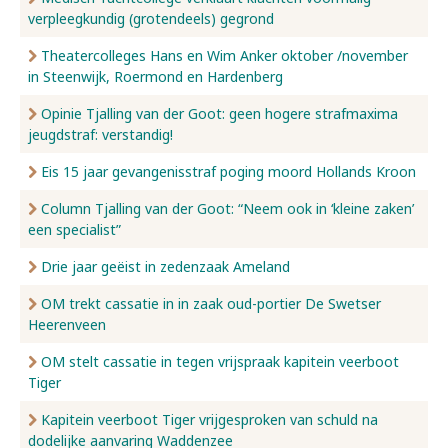
verpleegkundig (grotendeels) gegrond
Nieuws
Theatercolleges Hans en Wim Anker oktober /november
in Steenwijk, Roermond en Hardenberg
Opinie Tjalling van der Goot: geen hogere strafmaxima
Over ons
jeugdstraf: verstandig!
Eis 15 jaar gevangenisstraf poging moord Hollands Kroon
Contact
Column Tjalling van der Goot: “Neem ook in ‘kleine zaken’
een specialist”
Drie jaar geëist in zedenzaak Ameland
OM trekt cassatie in in zaak oud-portier De Swetser
Heerenveen
OM stelt cassatie in tegen vrijspraak kapitein veerboot
Tiger
Kapitein veerboot Tiger vrijgesproken van schuld na
dodelijke aanvaring Waddenzee