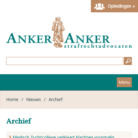
Opleidingen
Menu
Home
Home
/
Nieuws
/
Archief
Strafzaken
Archief
Werkwijze
Medisch Tuchtcollege verklaart klachten voormalig