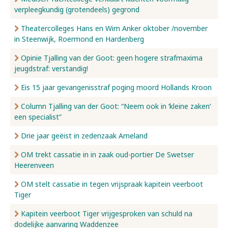
verpleegkundig (grotendeels) gegrond
Nieuws
Theatercolleges Hans en Wim Anker oktober /november
in Steenwijk, Roermond en Hardenberg
Opinie Tjalling van der Goot: geen hogere strafmaxima
Over ons
jeugdstraf: verstandig!
Eis 15 jaar gevangenisstraf poging moord Hollands Kroon
Contact
Column Tjalling van der Goot: “Neem ook in ‘kleine zaken’
een specialist”
Drie jaar geëist in zedenzaak Ameland
OM trekt cassatie in in zaak oud-portier De Swetser
Heerenveen
OM stelt cassatie in tegen vrijspraak kapitein veerboot
Tiger
Kapitein veerboot Tiger vrijgesproken van schuld na
dodelijke aanvaring Waddenzee