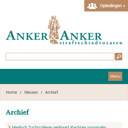
Opleidingen
Menu
Home
Home
/
Nieuws
/
Archief
Strafzaken
Archief
Werkwijze
Medisch Tuchtcollege verklaart klachten voormalig