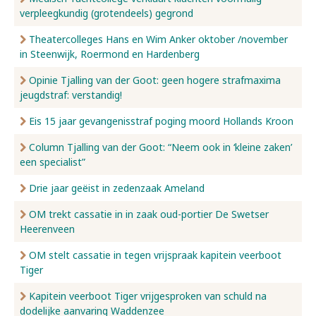
verpleegkundig (grotendeels) gegrond
Nieuws
Theatercolleges Hans en Wim Anker oktober /november
in Steenwijk, Roermond en Hardenberg
Opinie Tjalling van der Goot: geen hogere strafmaxima
Over ons
jeugdstraf: verstandig!
Eis 15 jaar gevangenisstraf poging moord Hollands Kroon
Contact
Column Tjalling van der Goot: “Neem ook in ‘kleine zaken’
een specialist”
Drie jaar geëist in zedenzaak Ameland
OM trekt cassatie in in zaak oud-portier De Swetser
Heerenveen
OM stelt cassatie in tegen vrijspraak kapitein veerboot
Tiger
Kapitein veerboot Tiger vrijgesproken van schuld na
dodelijke aanvaring Waddenzee