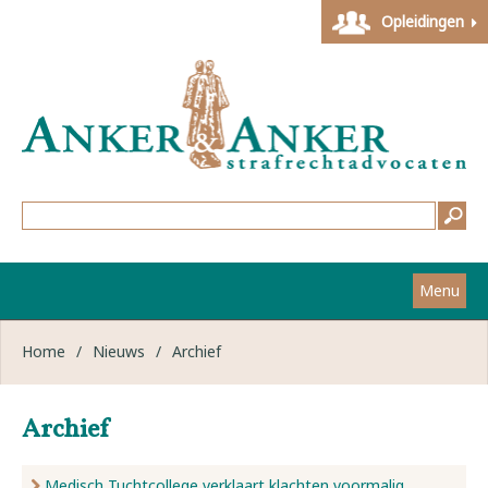
Opleidingen
Menu
Home
Home
/
Nieuws
/
Archief
Strafzaken
Archief
Werkwijze
Medisch Tuchtcollege verklaart klachten voormalig