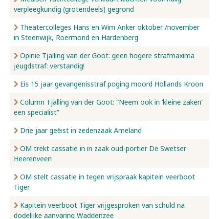
verpleegkundig (grotendeels) gegrond
Nieuws
Theatercolleges Hans en Wim Anker oktober /november
in Steenwijk, Roermond en Hardenberg
Opinie Tjalling van der Goot: geen hogere strafmaxima
Over ons
jeugdstraf: verstandig!
Eis 15 jaar gevangenisstraf poging moord Hollands Kroon
Contact
Column Tjalling van der Goot: “Neem ook in ‘kleine zaken’
een specialist”
Drie jaar geëist in zedenzaak Ameland
OM trekt cassatie in in zaak oud-portier De Swetser
Heerenveen
OM stelt cassatie in tegen vrijspraak kapitein veerboot
Tiger
Kapitein veerboot Tiger vrijgesproken van schuld na
dodelijke aanvaring Waddenzee