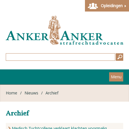
Opleidingen
Menu
Home
Home
/
Nieuws
/
Archief
Strafzaken
Archief
Werkwijze
Medisch Tuchtcollege verklaart klachten voormalig