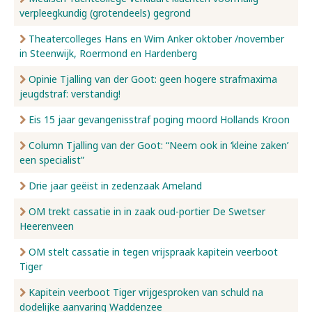
verpleegkundig (grotendeels) gegrond
Nieuws
Theatercolleges Hans en Wim Anker oktober /november
in Steenwijk, Roermond en Hardenberg
Opinie Tjalling van der Goot: geen hogere strafmaxima
Over ons
jeugdstraf: verstandig!
Eis 15 jaar gevangenisstraf poging moord Hollands Kroon
Contact
Column Tjalling van der Goot: “Neem ook in ‘kleine zaken’
een specialist”
Drie jaar geëist in zedenzaak Ameland
OM trekt cassatie in in zaak oud-portier De Swetser
Heerenveen
OM stelt cassatie in tegen vrijspraak kapitein veerboot
Tiger
Kapitein veerboot Tiger vrijgesproken van schuld na
dodelijke aanvaring Waddenzee