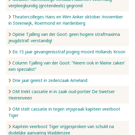
verpleegkundig (grotendeels) gegrond
Nieuws
Theatercolleges Hans en Wim Anker oktober /november
in Steenwijk, Roermond en Hardenberg
Opinie Tjalling van der Goot: geen hogere strafmaxima
Over ons
jeugdstraf: verstandig!
Eis 15 jaar gevangenisstraf poging moord Hollands Kroon
Contact
Column Tjalling van der Goot: “Neem ook in ‘kleine zaken’
een specialist”
Drie jaar geëist in zedenzaak Ameland
OM trekt cassatie in in zaak oud-portier De Swetser
Heerenveen
OM stelt cassatie in tegen vrijspraak kapitein veerboot
Tiger
Kapitein veerboot Tiger vrijgesproken van schuld na
dodelijke aanvaring Waddenzee