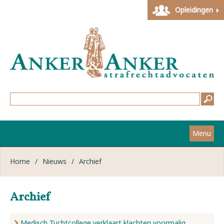
Opleidingen
Menu
Home
Home
/
Nieuws
/
Archief
Strafzaken
Archief
Werkwijze
Medisch Tuchtcollege verklaart klachten voormalig