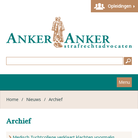
Opleidingen
Menu
Home
Home
/
Nieuws
/
Archief
Strafzaken
Archief
Werkwijze
Medisch Tuchtcollege verklaart klachten voormalig