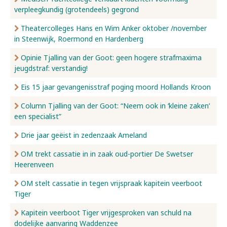
verpleegkundig (grotendeels) gegrond
Nieuws
Theatercolleges Hans en Wim Anker oktober /november
in Steenwijk, Roermond en Hardenberg
Opinie Tjalling van der Goot: geen hogere strafmaxima
Over ons
jeugdstraf: verstandig!
Eis 15 jaar gevangenisstraf poging moord Hollands Kroon
Contact
Column Tjalling van der Goot: “Neem ook in ‘kleine zaken’
een specialist”
Drie jaar geëist in zedenzaak Ameland
OM trekt cassatie in in zaak oud-portier De Swetser
Heerenveen
OM stelt cassatie in tegen vrijspraak kapitein veerboot
Tiger
Kapitein veerboot Tiger vrijgesproken van schuld na
dodelijke aanvaring Waddenzee