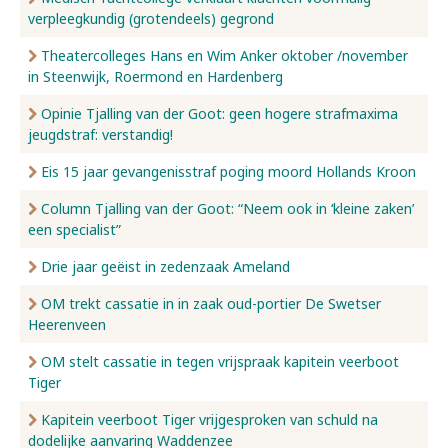
verpleegkundig (grotendeels) gegrond
Nieuws
Theatercolleges Hans en Wim Anker oktober /november
in Steenwijk, Roermond en Hardenberg
Opinie Tjalling van der Goot: geen hogere strafmaxima
Over ons
jeugdstraf: verstandig!
Eis 15 jaar gevangenisstraf poging moord Hollands Kroon
Contact
Column Tjalling van der Goot: “Neem ook in ‘kleine zaken’
een specialist”
Drie jaar geëist in zedenzaak Ameland
OM trekt cassatie in in zaak oud-portier De Swetser
Heerenveen
OM stelt cassatie in tegen vrijspraak kapitein veerboot
Tiger
Kapitein veerboot Tiger vrijgesproken van schuld na
dodelijke aanvaring Waddenzee