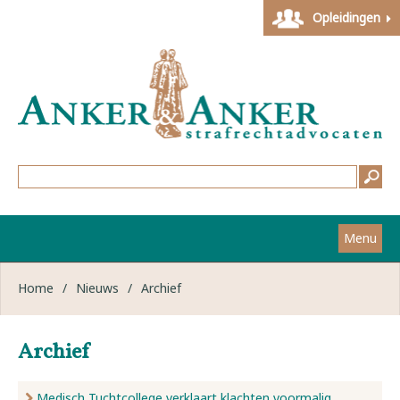
Opleidingen
Menu
Home
Home
/
Nieuws
/
Archief
Strafzaken
Archief
Werkwijze
Medisch Tuchtcollege verklaart klachten voormalig