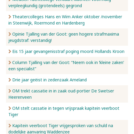
verpleegkundig (grotendeels) gegrond
Nieuws
Theatercolleges Hans en Wim Anker oktober /november
in Steenwijk, Roermond en Hardenberg
Opinie Tjalling van der Goot: geen hogere strafmaxima
Over ons
jeugdstraf: verstandig!
Eis 15 jaar gevangenisstraf poging moord Hollands Kroon
Contact
Column Tjalling van der Goot: “Neem ook in ‘kleine zaken’
een specialist”
Drie jaar geëist in zedenzaak Ameland
OM trekt cassatie in in zaak oud-portier De Swetser
Heerenveen
OM stelt cassatie in tegen vrijspraak kapitein veerboot
Tiger
Kapitein veerboot Tiger vrijgesproken van schuld na
dodelijke aanvaring Waddenzee