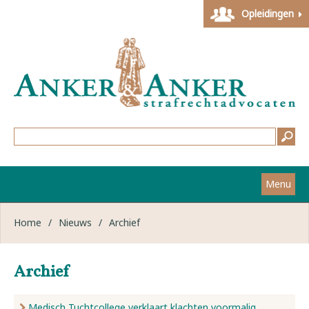
Opleidingen
Menu
Home
Home
/
Nieuws
/
Archief
Strafzaken
Archief
Werkwijze
Medisch Tuchtcollege verklaart klachten voormalig