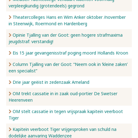
verpleegkundig (grotendeels) gegrond
Nieuws
Theatercolleges Hans en Wim Anker oktober /november
in Steenwijk, Roermond en Hardenberg
Opinie Tjalling van der Goot: geen hogere strafmaxima
Over ons
jeugdstraf: verstandig!
Eis 15 jaar gevangenisstraf poging moord Hollands Kroon
Contact
Column Tjalling van der Goot: “Neem ook in ‘kleine zaken’
een specialist”
Drie jaar geëist in zedenzaak Ameland
OM trekt cassatie in in zaak oud-portier De Swetser
Heerenveen
OM stelt cassatie in tegen vrijspraak kapitein veerboot
Tiger
Kapitein veerboot Tiger vrijgesproken van schuld na
dodelijke aanvaring Waddenzee