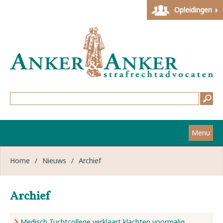
Opleidingen
Menu
Home
Home
/
Nieuws
/
Archief
Strafzaken
Archief
Werkwijze
Medisch Tuchtcollege verklaart klachten voormalig