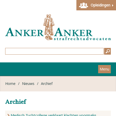
Opleidingen
Menu
Home
Home
/
Nieuws
/
Archief
Strafzaken
Archief
Werkwijze
Medisch Tuchtcollege verklaart klachten voormalig