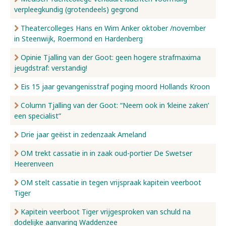
verpleegkundig (grotendeels) gegrond
Nieuws
Theatercolleges Hans en Wim Anker oktober /november
in Steenwijk, Roermond en Hardenberg
Opinie Tjalling van der Goot: geen hogere strafmaxima
Over ons
jeugdstraf: verstandig!
Eis 15 jaar gevangenisstraf poging moord Hollands Kroon
Contact
Column Tjalling van der Goot: “Neem ook in ‘kleine zaken’
een specialist”
Drie jaar geëist in zedenzaak Ameland
OM trekt cassatie in in zaak oud-portier De Swetser
Heerenveen
OM stelt cassatie in tegen vrijspraak kapitein veerboot
Tiger
Kapitein veerboot Tiger vrijgesproken van schuld na
dodelijke aanvaring Waddenzee