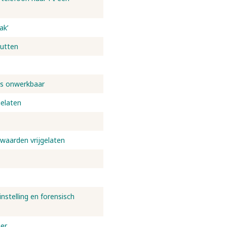
ak’
Putten
is onwerkbaar
gelaten
waarden vrijgelaten
stelling en forensisch
ger