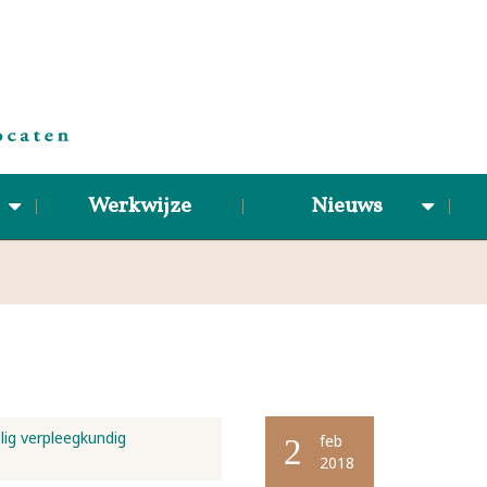
Werkwijze
Nieuws
lig verpleegkundig
feb
2
2018