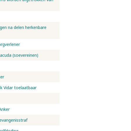
lgen na delen herkenbare
orgverlener
racuda (soevereinen)
er
ak Vidar toelaatbaar
Anker
evangenisstraf
zelfdoding