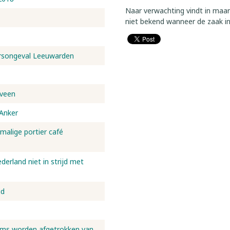
Naar verwachting vindt in maart
niet bekend wanneer de zaak in
eersongeval Leeuwarden
nveen
 Anker
rmalige portier café
erland niet in strijd met
gd
oms worden afgetrokken van