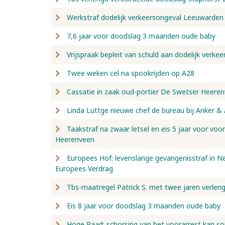
Werkstraf dodelijk verkeersongeval Leeuwarden
7,6 jaar voor doodslag 3 maanden oude baby
Vrijspraak bepleit van schuld aan dodelijk verk
Twee weken cel na spookrijden op A28
Cassatie in zaak oud-portier De Swetser Heere
Linda Luttge nieuwe chef de bureau bij Anker &
Taakstraf na zwaar letsel en eis 5 jaar voor voo
Heerenveen
Europees Hof: levenslange gevangenisstraf in Ned
Europees Verdrag
Tbs-maatregel Patrick S. met twee jaren verlen
Eis 8 jaar voor doodslag 3 maanden oude baby
Hoge Raad: schorsing van het voorarrest kan s