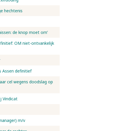
ge hechtenis
enissen: de knop moet om’
finitief: OM niet-ontvankelijk
r
 Assen definitief
 jaar cel wegens doodslag op
j Vindicat
 manager) m/v