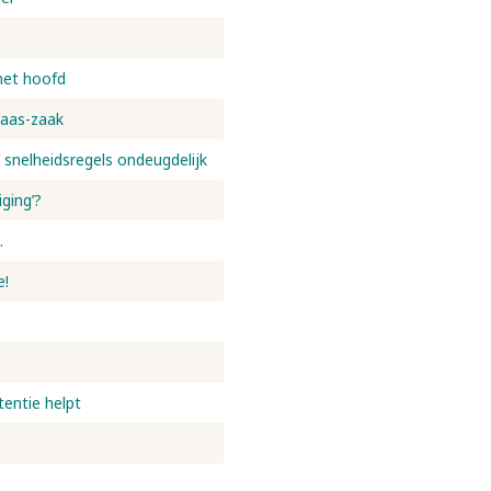
het hoofd
laas-zaak
 snelheidsregels ondeugdelijk
ging’?
.
e!
tentie helpt