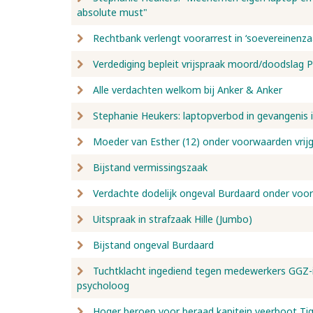
absolute must"
Rechtbank verlengt voorarrest in ‘soevereinenza
Verdediging bepleit vrijspraak moord/doodslag 
Alle verdachten welkom bij Anker & Anker
Stephanie Heukers: laptopverbod in gevangenis 
Moeder van Esther (12) onder voorwaarden vrij
Bijstand vermissingszaak
Verdachte dodelijk ongeval Burdaard onder voor
Uitspraak in strafzaak Hille (Jumbo)
Bijstand ongeval Burdaard
Tuchtklacht ingediend tegen medewerkers GGZ-in
psycholoog
Hoger beroep voor beraad kapitein veerboot Ti