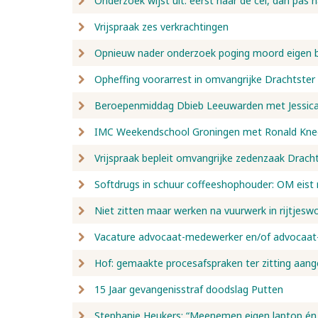
Onderzoek wijst uit: eerst naar de cel, dan pas 
Vrijspraak zes verkrachtingen
Opnieuw nader onderzoek poging moord eigen 
Opheffing voorarrest in omvangrijke Drachtste
Beroepenmiddag Dbieb Leeuwarden met Jessica 
IMC Weekendschool Groningen met Ronald Kne
Vrijspraak bepleit omvangrijke zedenzaak Drach
Softdrugs in schuur coffeeshophouder: OM eist r
Niet zitten maar werken na vuurwerk in rijtjesw
Vacature advocaat-medewerker en/of advocaat-
Hof: gemaakte procesafspraken ter zitting aang
15 Jaar gevangenisstraf doodslag Putten
Stephanie Heukers: “Meenemen eigen laptop én 