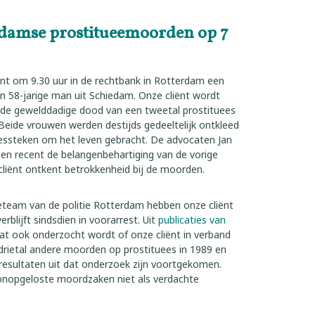
rdamse prostitueemoorden op 7
ent om 9.30 uur in de rechtbank in Rotterdam een
en 58-jarige man uit Schiedam. Onze cliënt wordt
j de gewelddadige dood van een tweetal prostituees
Beide vrouwen werden destijds gedeeltelijk ontkleed
ssteken om het leven gebracht. De advocaten Jan
en recent de belangenbehartiging van de vorige
iënt ontkent betrokkenheid bij de moorden.
eteam van de politie Rotterdam hebben onze cliënt
erblijft sindsdien in voorarrest. Uit
publicaties van
dat ook onderzocht wordt of onze cliënt in verband
rietal andere moorden op prostituees in 1989 en
 resultaten uit dat onderzoek zijn voortgekomen.
 onopgeloste moordzaken niet als verdachte