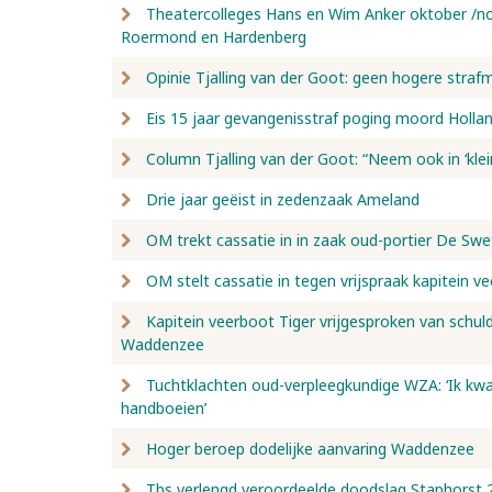
Theatercolleges Hans en Wim Anker oktober /no
Roermond en Hardenberg
Opinie Tjalling van der Goot: geen hogere straf
Eis 15 jaar gevangenisstraf poging moord Holla
Column Tjalling van der Goot: “Neem ook in ‘klei
Drie jaar geëist in zedenzaak Ameland
OM trekt cassatie in in zaak oud-portier De Sw
OM stelt cassatie in tegen vrijspraak kapitein v
Kapitein veerboot Tiger vrijgesproken van schul
Waddenzee
Tuchtklachten oud-verpleegkundige WZA: ‘Ik kwam
handboeien’
Hoger beroep dodelijke aanvaring Waddenzee
Tbs verlengd veroordeelde doodslag Staphorst 