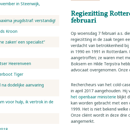
vember in Steenwijk,
Regiezitting Rotte
februari
maxima jeugdstraf: verstandig!
nds Kroon
Op woensdag 7 februari a.s. di
regiezitting in de zaak tegen e
ne zaken’ een specialist”
verdacht van betrokkenheid bi
in 1990 en 1991 in Rotterdam. 
aangetroffen; ze waren met me
etser Heerenveen
Boksem en Hilde Terpstra hebb
advocaat overgenomen. Onze cl
eerboot Tiger
Rechercheurs van het cold-cas
d na dodelijke aanvaring
in april 2017 aangehouden. Hij v
het openbaar ministerie
blijkt 
 voor hulp, ik vertrok in de
kan worden gebracht met een d
1999. Het is niet bekend welke
Onze cliënt wordt in deze drie
aangemerkt.
2018