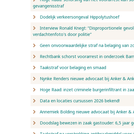
gevangenisstraf
Dodelijk verkeersongeval Hippolytushoef
Interview Ronald Knegt: “Disproportionele gevo
verdachtenfoto's door politie”
Geen onvoorwaardelijke straf na belaging van z
Rechtbank schorst voorarrest in onderzoek Bar
Taakstraf voor belaging en smaad
Nynke Renders nieuwe advocaat bij Anker & Ank
Hoge Raad: inzet criminele burgerinfiltrant in za
Data en locaties cursussen 2026 bekend!
Annemiek Bolding nieuwe advocaat bij Anker & 
Doodslag bewezen in zaak gastouder: 6,5 jaar g
Taakstraf na verstrekking antibraakmiddel voor 