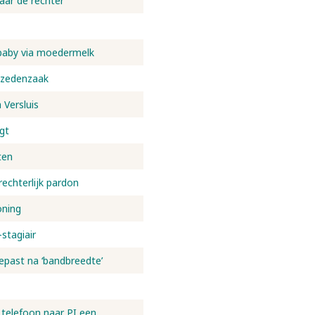
naar de rechter
baby via moedermelk
r zedenzaak
Versluis
gt
ten
echterlijk pardon
oning
stagiair
epast na ‘bandbreedte’
telefoon naar PI een