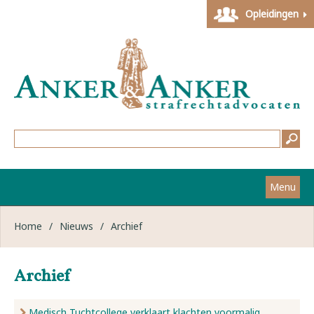
Opleidingen
Menu
Home
Home
/
Nieuws
/
Archief
Strafzaken
Archief
Werkwijze
Medisch Tuchtcollege verklaart klachten voormalig