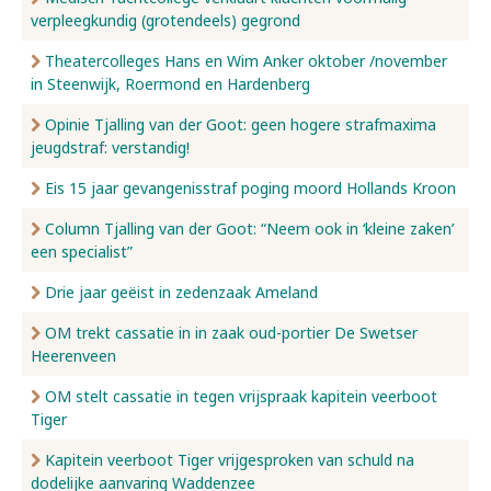
verpleegkundig (grotendeels) gegrond
Nieuws
Theatercolleges Hans en Wim Anker oktober /november
in Steenwijk, Roermond en Hardenberg
Opinie Tjalling van der Goot: geen hogere strafmaxima
Over ons
jeugdstraf: verstandig!
Eis 15 jaar gevangenisstraf poging moord Hollands Kroon
Contact
Column Tjalling van der Goot: “Neem ook in ‘kleine zaken’
een specialist”
Drie jaar geëist in zedenzaak Ameland
OM trekt cassatie in in zaak oud-portier De Swetser
Heerenveen
OM stelt cassatie in tegen vrijspraak kapitein veerboot
Tiger
Kapitein veerboot Tiger vrijgesproken van schuld na
dodelijke aanvaring Waddenzee