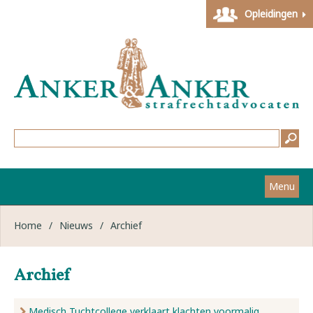
Opleidingen
Menu
Home
Home
/
Nieuws
/
Archief
Strafzaken
Archief
Werkwijze
Medisch Tuchtcollege verklaart klachten voormalig