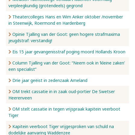
verpleegkundig (grotendeels) gegrond
Nieuws
Theatercolleges Hans en Wim Anker oktober /november
in Steenwijk, Roermond en Hardenberg
Opinie Tjalling van der Goot: geen hogere strafmaxima
Over ons
jeugdstraf: verstandig!
Eis 15 jaar gevangenisstraf poging moord Hollands Kroon
Contact
Column Tjalling van der Goot: “Neem ook in ‘kleine zaken’
een specialist”
Drie jaar geëist in zedenzaak Ameland
OM trekt cassatie in in zaak oud-portier De Swetser
Heerenveen
OM stelt cassatie in tegen vrijspraak kapitein veerboot
Tiger
Kapitein veerboot Tiger vrijgesproken van schuld na
dodelijke aanvaring Waddenzee