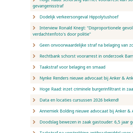
gevangenisstraf
Dodelijk verkeersongeval Hippolytushoef
Interview Ronald Knegt: “Disproportionele gevo
verdachtenfoto's door politie”
Geen onvoorwaardelijke straf na belaging van z
Rechtbank schorst voorarrest in onderzoek Bar
Taakstraf voor belaging en smaad
Nynke Renders nieuwe advocaat bij Anker & Ank
Hoge Raad: inzet criminele burgerinfiltrant in za
Data en locaties cursussen 2026 bekend!
Annemiek Bolding nieuwe advocaat bij Anker & 
Doodslag bewezen in zaak gastouder: 6,5 jaar g
Taakstraf na verstrekking antibraakmiddel voor 