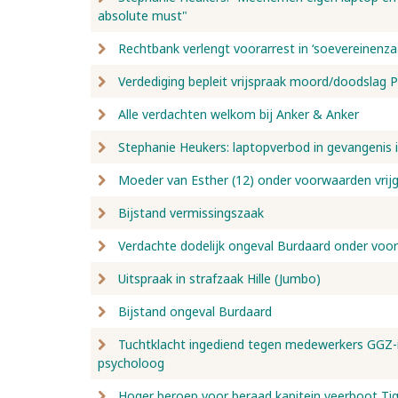
absolute must"
Rechtbank verlengt voorarrest in ‘soevereinenza
Verdediging bepleit vrijspraak moord/doodslag 
Alle verdachten welkom bij Anker & Anker
Stephanie Heukers: laptopverbod in gevangenis 
Moeder van Esther (12) onder voorwaarden vrij
Bijstand vermissingszaak
Verdachte dodelijk ongeval Burdaard onder voor
Uitspraak in strafzaak Hille (Jumbo)
Bijstand ongeval Burdaard
Tuchtklacht ingediend tegen medewerkers GGZ-in
psycholoog
Hoger beroep voor beraad kapitein veerboot Ti