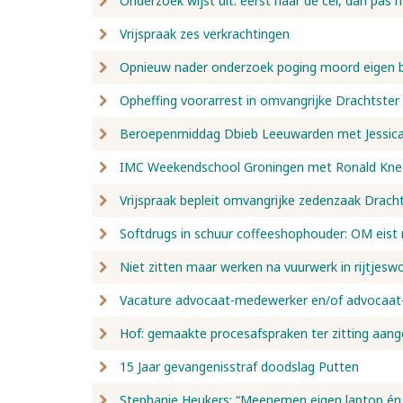
Onderzoek wijst uit: eerst naar de cel, dan pas 
Vrijspraak zes verkrachtingen
Opnieuw nader onderzoek poging moord eigen 
Opheffing voorarrest in omvangrijke Drachtste
Beroepenmiddag Dbieb Leeuwarden met Jessica 
IMC Weekendschool Groningen met Ronald Kne
Vrijspraak bepleit omvangrijke zedenzaak Drach
Softdrugs in schuur coffeeshophouder: OM eist r
Niet zitten maar werken na vuurwerk in rijtjesw
Vacature advocaat-medewerker en/of advocaat-
Hof: gemaakte procesafspraken ter zitting aang
15 Jaar gevangenisstraf doodslag Putten
Stephanie Heukers: “Meenemen eigen laptop én 