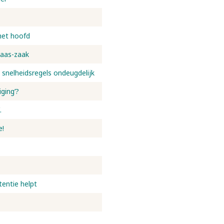
het hoofd
laas-zaak
 snelheidsregels ondeugdelijk
ging’?
.
e!
tentie helpt