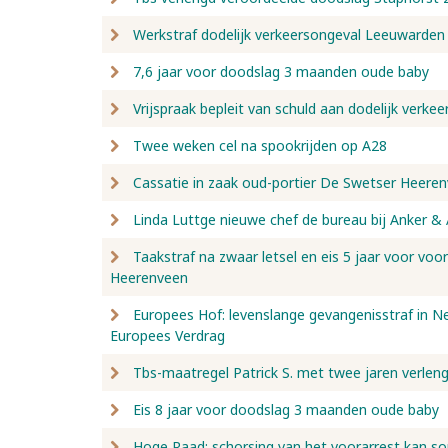
Werkstraf dodelijk verkeersongeval Leeuwarden
7,6 jaar voor doodslag 3 maanden oude baby
Vrijspraak bepleit van schuld aan dodelijk verk
Twee weken cel na spookrijden op A28
Cassatie in zaak oud-portier De Swetser Heere
Linda Luttge nieuwe chef de bureau bij Anker &
Taakstraf na zwaar letsel en eis 5 jaar voor voo
Heerenveen
Europees Hof: levenslange gevangenisstraf in Ned
Europees Verdrag
Tbs-maatregel Patrick S. met twee jaren verlen
Eis 8 jaar voor doodslag 3 maanden oude baby
Hoge Raad: schorsing van het voorarrest kan s