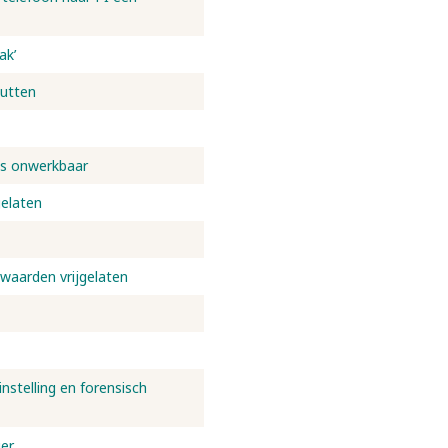
ak’
Putten
is onwerkbaar
gelaten
waarden vrijgelaten
stelling en forensisch
ger