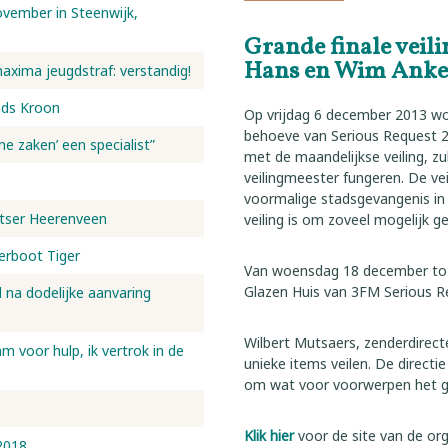
vember in Steenwijk,
Grande finale veil
Hans en Wim Anke
maxima jeugdstraf: verstandig!
nds Kroon
Op vrijdag 6 december 2013 wor
behoeve van Serious Request 20
ne zaken’ een specialist”
met de maandelijkse veiling, zu
veilingmeester fungeren. De vei
voormalige stadsgevangenis in
etser Heerenveen
veiling is om zoveel mogelijk g
eerboot Tiger
Van woensdag 18 december tot
Glazen Huis van 3FM Serious R
d na dodelijke aanvaring
Wilbert Mutsaers, zenderdirecte
 voor hulp, ik vertrok in de
unieke items veilen. De direct
om wat voor voorwerpen het g
Klik hier
voor de site van de org
2018