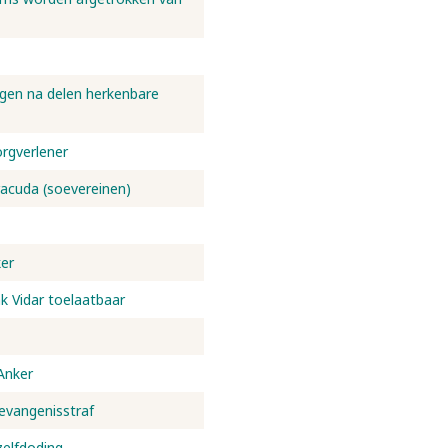
lgen na delen herkenbare
orgverlener
racuda (soevereinen)
er
ak Vidar toelaatbaar
Anker
evangenisstraf
zelfdoding