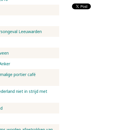
eersongeval Leeuwarden
nveen
 Anker
rmalige portier café
erland niet in strijd met
gd
oms worden afgetrokken van