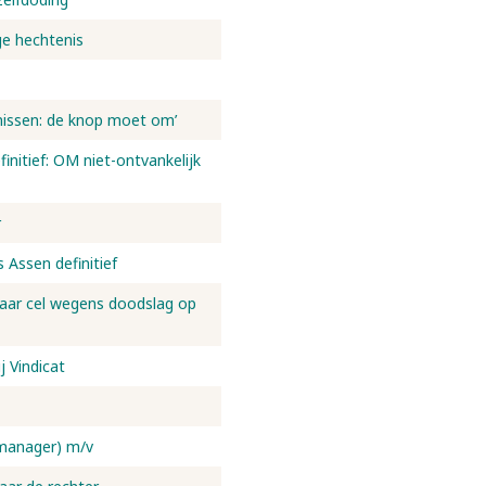
ge hechtenis
enissen: de knop moet om’
finitief: OM niet-ontvankelijk
r
 Assen definitief
 jaar cel wegens doodslag op
j Vindicat
 manager) m/v