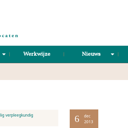
Werkwijze
Nieuws
lig verpleegkundig
dec
6
2013