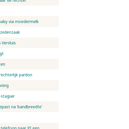
naar de rechter
baby via moedermelk
r zedenzaak
Versluis
gt
ten
echterlijk pardon
oning
stagiair
epast na ‘bandbreedte’
telefoon naar PI een