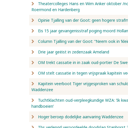
Theatercolleges Hans en Wim Anker oktober /no
Roermond en Hardenberg
Opinie Tjalling van der Goot: geen hogere straf
Eis 15 jaar gevangenisstraf poging moord Holla
Column Tjalling van der Goot: “Neem ook in ‘klei
Drie jaar geëist in zedenzaak Ameland
OM trekt cassatie in in zaak oud-portier De Sw
OM stelt cassatie in tegen vrijspraak kapitein v
Kapitein veerboot Tiger vrijgesproken van schul
Waddenzee
Tuchtklachten oud-verpleegkundige WZA: ‘Ik kwam
handboeien’
Hoger beroep dodelijke aanvaring Waddenzee
Tbs verlengd veroordeelde doodslag Staphorst 