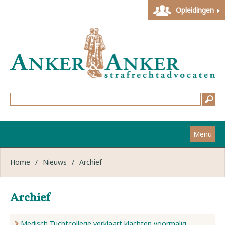
Opleidingen
Menu
Home
Home
/
Nieuws
/
Archief
Strafzaken
Archief
Werkwijze
Medisch Tuchtcollege verklaart klachten voormalig