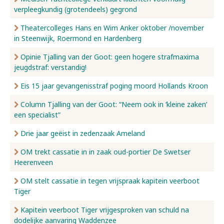
verpleegkundig (grotendeels) gegrond
Nieuws
Theatercolleges Hans en Wim Anker oktober /november
in Steenwijk, Roermond en Hardenberg
Opinie Tjalling van der Goot: geen hogere strafmaxima
Over ons
jeugdstraf: verstandig!
Eis 15 jaar gevangenisstraf poging moord Hollands Kroon
Contact
Column Tjalling van der Goot: “Neem ook in ‘kleine zaken’
een specialist”
Drie jaar geëist in zedenzaak Ameland
OM trekt cassatie in in zaak oud-portier De Swetser
Heerenveen
OM stelt cassatie in tegen vrijspraak kapitein veerboot
Tiger
Kapitein veerboot Tiger vrijgesproken van schuld na
dodelijke aanvaring Waddenzee