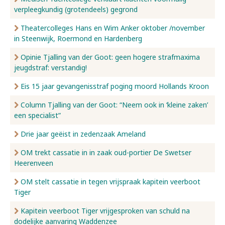
verpleegkundig (grotendeels) gegrond
Nieuws
Theatercolleges Hans en Wim Anker oktober /november
in Steenwijk, Roermond en Hardenberg
Opinie Tjalling van der Goot: geen hogere strafmaxima
Over ons
jeugdstraf: verstandig!
Eis 15 jaar gevangenisstraf poging moord Hollands Kroon
Contact
Column Tjalling van der Goot: “Neem ook in ‘kleine zaken’
een specialist”
Drie jaar geëist in zedenzaak Ameland
OM trekt cassatie in in zaak oud-portier De Swetser
Heerenveen
OM stelt cassatie in tegen vrijspraak kapitein veerboot
Tiger
Kapitein veerboot Tiger vrijgesproken van schuld na
dodelijke aanvaring Waddenzee