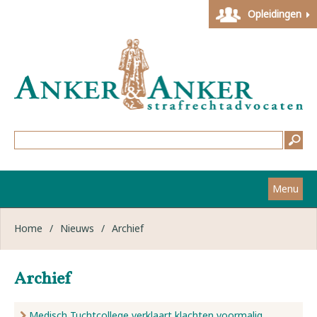
Opleidingen
Menu
Home
Home
/
Nieuws
/
Archief
Strafzaken
Archief
Werkwijze
Medisch Tuchtcollege verklaart klachten voormalig