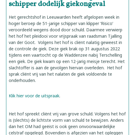
schipper dodelijk giekongeval
Het gerechtshof in Leeuwarden heeft afgelopen week in
hoger beroep de 51-jarige schipper van klipper ‘Risico’
veroordeeld wegens dood door schuld. Daarmee verwierp
het hof het pleidooi voor vrijspraak van raadsman Tjalling
van der Goot. Volgens het hof is cliënt nalatig geweest in
de controle de giek. Deze giek brak op 31 augustus 2022
tijdens een vaartocht op de Waddenzee nabij Terschelling
een giek. De giek kwam op een 12-jarig meisje terecht. Het
slachtoffer is aan de gevolgen hiervan overleden. Het hof
sprak cliënt vrij van het nalaten de giek voldoende te
onderhouden.
Klik hier voor de uitspraak
.
Het hof spreekt cliënt vrij van grove schuld. Volgens het hof
is (slechts) de lichtste vorm van schuld te bewijzen. Anders
dan het OM had geëist is ook geen onvoorwaardelijke
celstraf opgelegd. Bovendien is afgezien van het opleggen