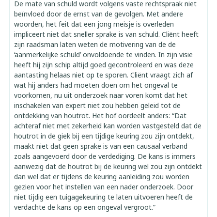
De mate van schuld wordt volgens vaste rechtspraak niet
beïnvloed door de ernst van de gevolgen. Met andere
woorden, het feit dat een jong meisje is overleden
impliceert niet dat sneller sprake is van schuld. Cliënt heeft
zijn raadsman laten weten de motivering van de de
‘aanmerkelijke schuld’ onvoldoende te vinden. In zijn visie
heeft hij zijn schip altijd goed gecontroleerd en was deze
aantasting helaas niet op te sporen. Cliënt vraagt zich af
wat hij anders had moeten doen om het ongeval te
voorkomen, nu uit onderzoek naar voren komt dat het
inschakelen van expert niet zou hebben geleid tot de
ontdekking van houtrot. Het hof oordeelt anders: “Dat
achteraf niet met zekerheid kan worden vastgesteld dat de
houtrot in de giek bij een tijdige keuring zou zijn ontdekt,
maakt niet dat geen sprake is van een causaal verband
zoals aangevoerd door de verdediging. De kans is immers
aanwezig dat de houtrot bij de keuring wel zou zijn ontdekt
dan wel dat er tijdens de keuring aanleiding zou worden
gezien voor het instellen van een nader onderzoek. Door
niet tijdig een tuigagekeuring te laten uitvoeren heeft de
verdachte de kans op een ongeval vergroot.”