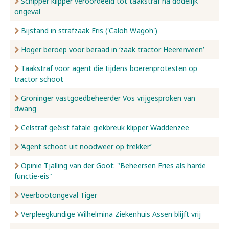
Schipper klipper veroordeeld tot taakstraf na dodelijk
ongeval
Bijstand in strafzaak Eris ('Caloh Wagoh')
Hoger beroep voor beraad in ‘zaak tractor Heerenveen’
Taakstraf voor agent die tijdens boerenprotesten op
tractor schoot
Groninger vastgoedbeheerder Vos vrijgesproken van
dwang
Celstraf geëist fatale giekbreuk klipper Waddenzee
‘Agent schoot uit noodweer op trekker’
Opinie Tjalling van der Goot: "Beheersen Fries als harde
functie-eis"
Veerbootongeval Tiger
Verpleegkundige Wilhelmina Ziekenhuis Assen blijft vrij