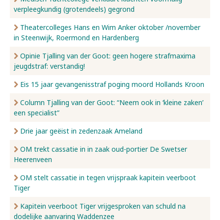
verpleegkundig (grotendeels) gegrond
Nieuws
Theatercolleges Hans en Wim Anker oktober /november
in Steenwijk, Roermond en Hardenberg
Opinie Tjalling van der Goot: geen hogere strafmaxima
Over ons
jeugdstraf: verstandig!
Eis 15 jaar gevangenisstraf poging moord Hollands Kroon
Contact
Column Tjalling van der Goot: “Neem ook in ‘kleine zaken’
een specialist”
Drie jaar geëist in zedenzaak Ameland
OM trekt cassatie in in zaak oud-portier De Swetser
Heerenveen
OM stelt cassatie in tegen vrijspraak kapitein veerboot
Tiger
Kapitein veerboot Tiger vrijgesproken van schuld na
dodelijke aanvaring Waddenzee