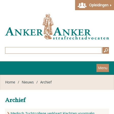
Opleidingen
Menu
Home
Home
/
Nieuws
/
Archief
Strafzaken
Archief
Werkwijze
Medisch Tuchtcollege verklaart klachten voormalig