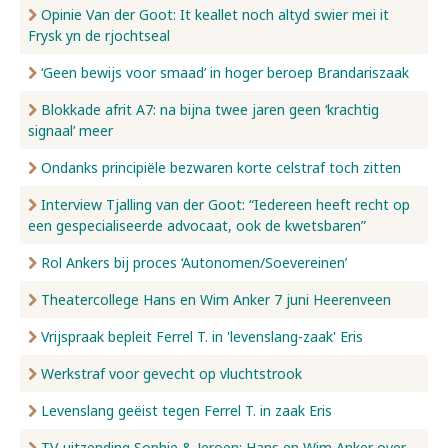
Opinie Van der Goot: It keallet noch altyd swier mei it
Frysk yn de rjochtseal
‘Geen bewijs voor smaad’ in hoger beroep Brandariszaak
Blokkade afrit A7: na bijna twee jaren geen ‘krachtig
signaal’ meer
Ondanks principiële bezwaren korte celstraf toch zitten
Interview Tjalling van der Goot: “Iedereen heeft recht op
een gespecialiseerde advocaat, ook de kwetsbaren”
Rol Ankers bij proces ‘Autonomen/Soevereinen’
Theatercollege Hans en Wim Anker 7 juni Heerenveen
Vrijspraak bepleit Ferrel T. in 'levenslang-zaak' Eris
Werkstraf voor gevecht op vluchtstrook
Levenslang geëist tegen Ferrel T. in zaak Eris
TV-uitzending Sophie & Jeroen: Hans en Wim Anker over