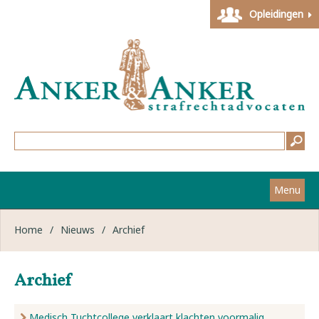
Opleidingen
Menu
Home
Home
/
Nieuws
/
Archief
Strafzaken
Archief
Werkwijze
Medisch Tuchtcollege verklaart klachten voormalig