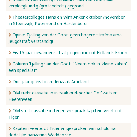
verpleegkundig (grotendeels) gegrond
Nieuws
Theatercolleges Hans en Wim Anker oktober /november
in Steenwijk, Roermond en Hardenberg
Opinie Tjalling van der Goot: geen hogere strafmaxima
Over ons
jeugdstraf: verstandig!
Eis 15 jaar gevangenisstraf poging moord Hollands Kroon
Contact
Column Tjalling van der Goot: “Neem ook in ‘kleine zaken’
een specialist”
Drie jaar geëist in zedenzaak Ameland
OM trekt cassatie in in zaak oud-portier De Swetser
Heerenveen
OM stelt cassatie in tegen vrijspraak kapitein veerboot
Tiger
Kapitein veerboot Tiger vrijgesproken van schuld na
dodelijke aanvaring Waddenzee