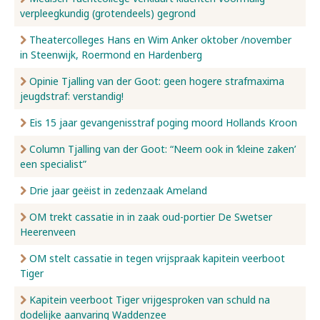
verpleegkundig (grotendeels) gegrond
Nieuws
Theatercolleges Hans en Wim Anker oktober /november
in Steenwijk, Roermond en Hardenberg
Opinie Tjalling van der Goot: geen hogere strafmaxima
Over ons
jeugdstraf: verstandig!
Eis 15 jaar gevangenisstraf poging moord Hollands Kroon
Contact
Column Tjalling van der Goot: “Neem ook in ‘kleine zaken’
een specialist”
Drie jaar geëist in zedenzaak Ameland
OM trekt cassatie in in zaak oud-portier De Swetser
Heerenveen
OM stelt cassatie in tegen vrijspraak kapitein veerboot
Tiger
Kapitein veerboot Tiger vrijgesproken van schuld na
dodelijke aanvaring Waddenzee