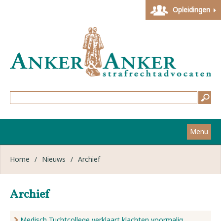
Opleidingen
Menu
Home
Home
/
Nieuws
/
Archief
Strafzaken
Archief
Werkwijze
Medisch Tuchtcollege verklaart klachten voormalig