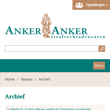
Opleidingen
Menu
Home
Home
/
Nieuws
/
Archief
Strafzaken
Archief
Werkwijze
Medisch Tuchtcollege verklaart klachten voormalig