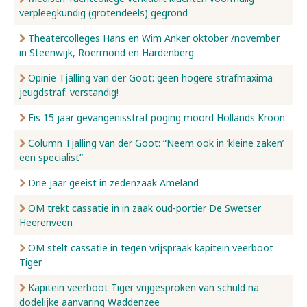
verpleegkundig (grotendeels) gegrond
Nieuws
Theatercolleges Hans en Wim Anker oktober /november
in Steenwijk, Roermond en Hardenberg
Opinie Tjalling van der Goot: geen hogere strafmaxima
Over ons
jeugdstraf: verstandig!
Eis 15 jaar gevangenisstraf poging moord Hollands Kroon
Contact
Column Tjalling van der Goot: “Neem ook in ‘kleine zaken’
een specialist”
Drie jaar geëist in zedenzaak Ameland
OM trekt cassatie in in zaak oud-portier De Swetser
Heerenveen
OM stelt cassatie in tegen vrijspraak kapitein veerboot
Tiger
Kapitein veerboot Tiger vrijgesproken van schuld na
dodelijke aanvaring Waddenzee