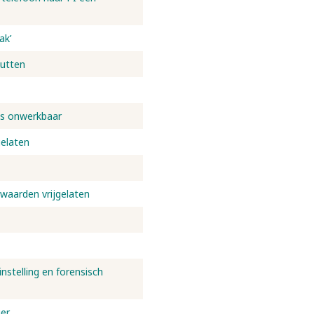
ak’
Putten
is onwerkbaar
gelaten
waarden vrijgelaten
stelling en forensisch
ger