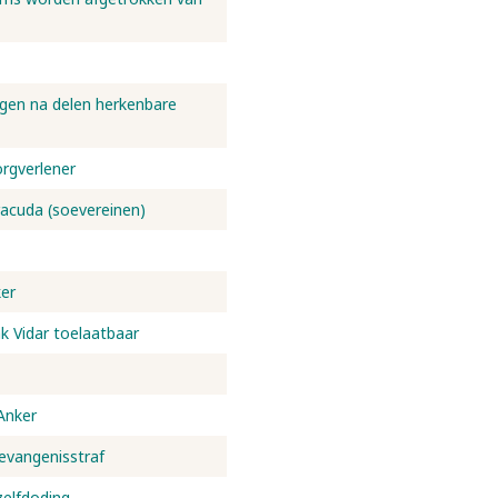
lgen na delen herkenbare
orgverlener
racuda (soevereinen)
er
ak Vidar toelaatbaar
Anker
evangenisstraf
zelfdoding