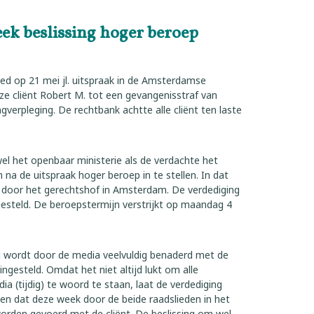
eek beslissing hoger beroep
d op 21 mei jl. uitspraak in de Amsterdamse
ze cliënt Robert M. tot een gevangenisstraf van
verpleging. De rechtbank achtte alle cliënt ten laste
l het openbaar ministerie als de verdachte het
na de uitspraak hoger beroep in te stellen. In dat
 door het gerechtshof in Amsterdam. De verdediging
gesteld. De beroepstermijn verstrijkt op maandag 4
g wordt door de media veelvuldig benaderd met de
ingesteld. Omdat het niet altijd lukt om alle
a (tijdig) te woord te staan, laat de verdediging
ten dat deze week door de beide raadslieden in het
worden gevoerd met de cliënt. De beslissing om wel