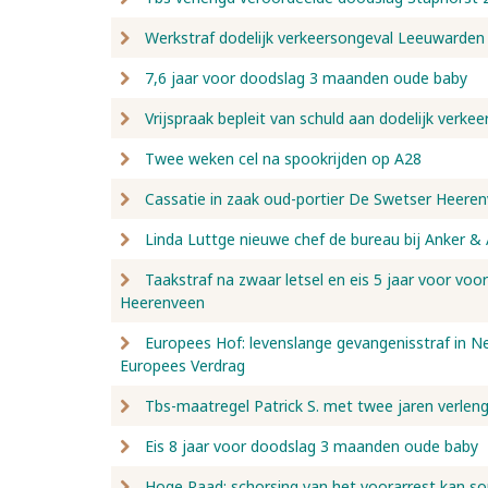
Werkstraf dodelijk verkeersongeval Leeuwarden
7,6 jaar voor doodslag 3 maanden oude baby
Vrijspraak bepleit van schuld aan dodelijk verk
Twee weken cel na spookrijden op A28
Cassatie in zaak oud-portier De Swetser Heere
Linda Luttge nieuwe chef de bureau bij Anker &
Taakstraf na zwaar letsel en eis 5 jaar voor voo
Heerenveen
Europees Hof: levenslange gevangenisstraf in Ned
Europees Verdrag
Tbs-maatregel Patrick S. met twee jaren verlen
Eis 8 jaar voor doodslag 3 maanden oude baby
Hoge Raad: schorsing van het voorarrest kan s