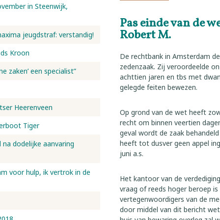
vember in Steenwijk,
Pas einde van de w
Robert M.
maxima jeugdstraf: verstandig!
nds Kroon
De rechtbank in Amsterdam dee
zedenzaak. Zij veroordeelde on
ne zaken’ een specialist”
achttien jaren en tbs met dwang
gelegde feiten bewezen.
etser Heerenveen
Op grond van de wet heeft zowe
recht om binnen veertien dagen 
eerboot Tiger
geval wordt de zaak behandeld
heeft tot dusver geen appel in
d na dodelijke aanvaring
juni a.s.
 voor hulp, ik vertrok in de
Het kantoor van de verdedigin
vraag of reeds hoger beroep is 
vertegenwoordigers van de medi
door middel van dit bericht we
2018
huis van bewaring overleg zal 