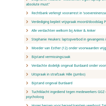
absolute must"
Rechtbank verlengt voorarrest in ‘soevereinenza
Verdediging bepleit vrijspraak moord/doodslag 
Alle verdachten welkom bij Anker & Anker
Stephanie Heukers: laptopverbod in gevangenis 
Moeder van Esther (12) onder voorwaarden vrij
Bijstand vermissingszaak
Verdachte dodelijk ongeval Burdaard onder voor
Uitspraak in strafzaak Hille (Jumbo)
Bijstand ongeval Burdaard
Tuchtklacht ingediend tegen medewerkers GGZ-in
psycholoog
Hoger beroep voor beraad kapitein veerboot Ti