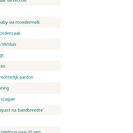
naar de rechter
baby via moedermelk
r zedenzaak
Versluis
gt
ten
echterlijk pardon
oning
stagiair
epast na ‘bandbreedte’
telefoon naar PI een