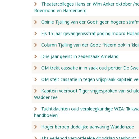
Theatercolleges Hans en Wim Anker oktober /no
Roermond en Hardenberg
Opinie Tjalling van der Goot: geen hogere straf
Eis 15 jaar gevangenisstraf poging moord Holla
Column Tjalling van der Goot: “Neem ook in ‘klei
Drie jaar geëist in zedenzaak Ameland
OM trekt cassatie in in zaak oud-portier De Sw
OM stelt cassatie in tegen vrijspraak kapitein v
Kapitein veerboot Tiger vrijgesproken van schul
Waddenzee
Tuchtklachten oud-verpleegkundige WZA: ‘Ik kwam
handboeien’
Hoger beroep dodelijke aanvaring Waddenzee
Tbs verlengd veroordeelde doodslag Staphorst 