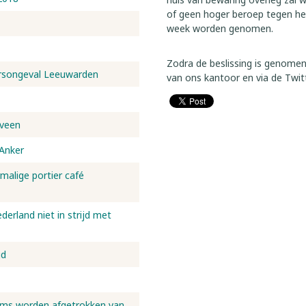
of geen hoger beroep tegen het 
week worden genomen.
Zodra de beslissing is genome
eersongeval Leeuwarden
van ons kantoor en via de Twi
nveen
 Anker
rmalige portier café
erland niet in strijd met
gd
oms worden afgetrokken van