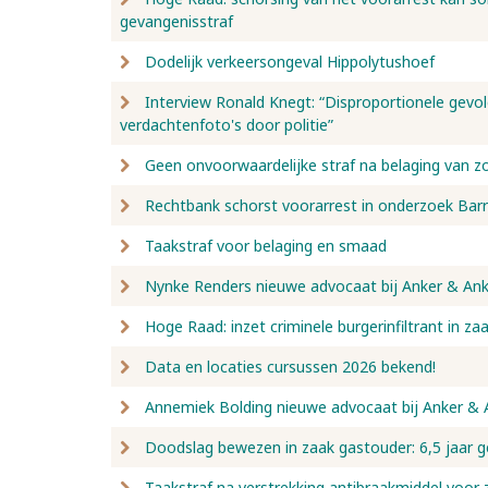
gevangenisstraf
Dodelijk verkeersongeval Hippolytushoef
Interview Ronald Knegt: “Disproportionele gevo
verdachtenfoto's door politie”
Geen onvoorwaardelijke straf na belaging van z
Rechtbank schorst voorarrest in onderzoek Bar
Taakstraf voor belaging en smaad
Nynke Renders nieuwe advocaat bij Anker & Ank
Hoge Raad: inzet criminele burgerinfiltrant in za
Data en locaties cursussen 2026 bekend!
Annemiek Bolding nieuwe advocaat bij Anker & 
Doodslag bewezen in zaak gastouder: 6,5 jaar g
Taakstraf na verstrekking antibraakmiddel voor 