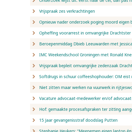
Onderzoek wijst uit: eerst naar de cel, dan pas 
Vrijspraak zes verkrachtingen
Opnieuw nader onderzoek poging moord eigen 
Opheffing voorarrest in omvangrijke Drachtste
Beroepenmiddag Dbieb Leeuwarden met Jessica 
IMC Weekendschool Groningen met Ronald Kne
Vrijspraak bepleit omvangrijke zedenzaak Drach
Softdrugs in schuur coffeeshophouder: OM eist r
Niet zitten maar werken na vuurwerk in rijtjesw
Vacature advocaat-medewerker en/of advocaat-
Hof: gemaakte procesafspraken ter zitting aang
15 Jaar gevangenisstraf doodslag Putten
Stephanie Heukers: “Meenemen eigen laptop én 