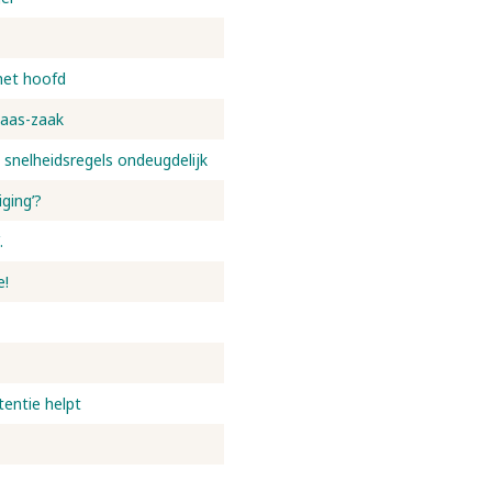
het hoofd
laas-zaak
 snelheidsregels ondeugdelijk
ging’?
.
e!
tentie helpt