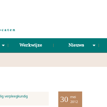
Werkwijze
Nieuws
lig verpleegkundig
mei
30
2012