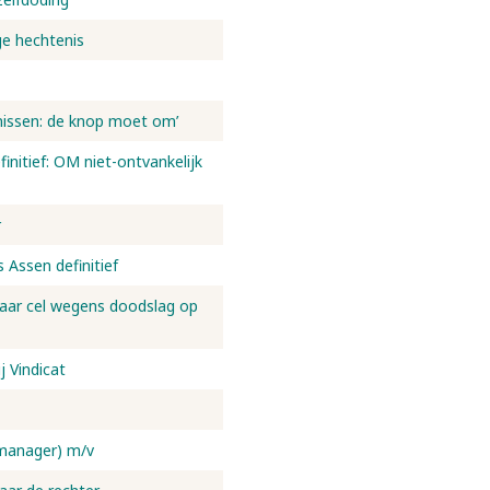
ge hechtenis
enissen: de knop moet om’
finitief: OM niet-ontvankelijk
r
 Assen definitief
 jaar cel wegens doodslag op
j Vindicat
 manager) m/v