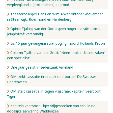
verpleegkundig (grotendeels) gegrond
Nieuws
Theatercolleges Hans en Wim Anker oktober /november
in Steenwijk, Roermond en Hardenberg
Opinie Tjalling van der Goot: geen hogere strafmaxima
Over ons
jeugdstraf: verstandig!
Eis 15 jaar gevangenisstraf poging moord Hollands Kroon
Contact
Column Tjalling van der Goot: “Neem ook in ‘kleine zaken’
een specialist”
Drie jaar geëist in zedenzaak Ameland
OM trekt cassatie in in zaak oud-portier De Swetser
Heerenveen
OM stelt cassatie in tegen vrijspraak kapitein veerboot
Tiger
Kapitein veerboot Tiger vrijgesproken van schuld na
dodelijke aanvaring Waddenzee