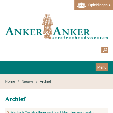
Opleidingen
Menu
Home
Home
/
Nieuws
/
Archief
Strafzaken
Archief
Werkwijze
Medisch Tuchtcollege verklaart klachten voormalig