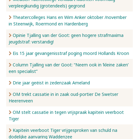
verpleegkundig (grotendeels) gegrond
Nieuws
Theatercolleges Hans en Wim Anker oktober /november
in Steenwijk, Roermond en Hardenberg
Opinie Tjalling van der Goot: geen hogere strafmaxima
Over ons
jeugdstraf: verstandig!
Eis 15 jaar gevangenisstraf poging moord Hollands Kroon
Contact
Column Tjalling van der Goot: “Neem ook in ‘kleine zaken’
een specialist”
Drie jaar geëist in zedenzaak Ameland
OM trekt cassatie in in zaak oud-portier De Swetser
Heerenveen
OM stelt cassatie in tegen vrijspraak kapitein veerboot
Tiger
Kapitein veerboot Tiger vrijgesproken van schuld na
dodelijke aanvaring Waddenzee