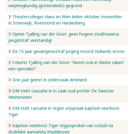
verpleegkundig (grotendeels) gegrond
Nieuws
Theatercolleges Hans en Wim Anker oktober /november
in Steenwijk, Roermond en Hardenberg
Opinie Tjalling van der Goot: geen hogere strafmaxima
Over ons
jeugdstraf: verstandig!
Eis 15 jaar gevangenisstraf poging moord Hollands Kroon
Contact
Column Tjalling van der Goot: “Neem ook in ‘kleine zaken’
een specialist”
Drie jaar geëist in zedenzaak Ameland
OM trekt cassatie in in zaak oud-portier De Swetser
Heerenveen
OM stelt cassatie in tegen vrijspraak kapitein veerboot
Tiger
Kapitein veerboot Tiger vrijgesproken van schuld na
dodelijke aanvaring Waddenzee