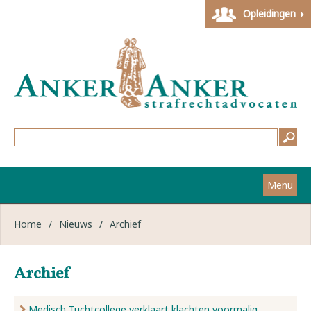
Opleidingen
Menu
Home
Home
/
Nieuws
/
Archief
Strafzaken
Archief
Werkwijze
Medisch Tuchtcollege verklaart klachten voormalig