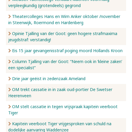
verpleegkundig (grotendeels) gegrond
Nieuws
Theatercolleges Hans en Wim Anker oktober /november
in Steenwijk, Roermond en Hardenberg
Opinie Tjalling van der Goot: geen hogere strafmaxima
Over ons
jeugdstraf: verstandig!
Eis 15 jaar gevangenisstraf poging moord Hollands Kroon
Contact
Column Tjalling van der Goot: “Neem ook in ‘kleine zaken’
een specialist”
Drie jaar geëist in zedenzaak Ameland
OM trekt cassatie in in zaak oud-portier De Swetser
Heerenveen
OM stelt cassatie in tegen vrijspraak kapitein veerboot
Tiger
Kapitein veerboot Tiger vrijgesproken van schuld na
dodelijke aanvaring Waddenzee