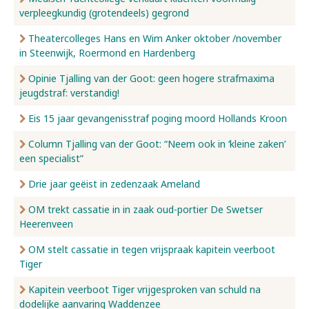
verpleegkundig (grotendeels) gegrond
Nieuws
Theatercolleges Hans en Wim Anker oktober /november
in Steenwijk, Roermond en Hardenberg
Opinie Tjalling van der Goot: geen hogere strafmaxima
Over ons
jeugdstraf: verstandig!
Eis 15 jaar gevangenisstraf poging moord Hollands Kroon
Contact
Column Tjalling van der Goot: “Neem ook in ‘kleine zaken’
een specialist”
Drie jaar geëist in zedenzaak Ameland
OM trekt cassatie in in zaak oud-portier De Swetser
Heerenveen
OM stelt cassatie in tegen vrijspraak kapitein veerboot
Tiger
Kapitein veerboot Tiger vrijgesproken van schuld na
dodelijke aanvaring Waddenzee