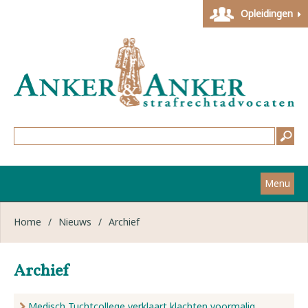
Opleidingen
Menu
Home
Home
/
Nieuws
/
Archief
Strafzaken
Archief
Werkwijze
Medisch Tuchtcollege verklaart klachten voormalig