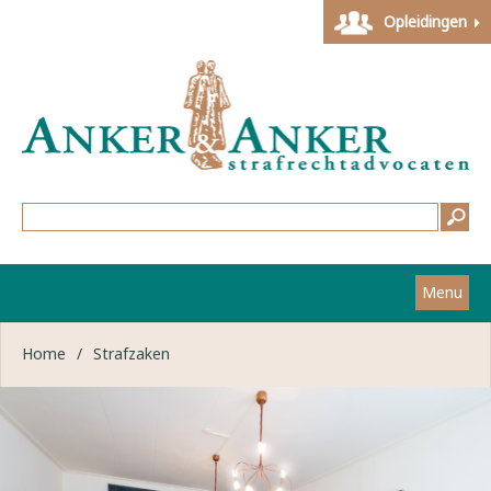
Opleidingen
Menu
Home
Home
/
Strafzaken
Strafzaken
Werkwijze