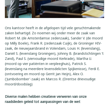
Ons kantoor heeft in de afgelopen tijd vele geruchtmakende
zaken behartigd. Zo noemen wij onder meer de zaak van
Robert M. (de Amsterdamse zedenzaak), Sander V. (de moord
op Milly Boele), Frank R. (zedenzaak Cuijk), de Groninger HIV-
zaak, de nieuwjaarsbrand in Volendam, Louis H. (levenslang),
Daniël S. (levenslang Groningen), Johnny B. (brandstichtingen ’t
Zand), Paul S. (viervoudige moord Kerkrade), Martha U.
(moord op vier patiënten in verpleeghuis), Patrick S.
(levenslang na meerdere levensdelicten Spijkenisse), Ferdi E.
(ontvoering en moord op Gerrit Jan Heijn), Alex O.
('Jumbobomber'-zaak) en Marcos R. (Drentse drievoudige
moord/doodslag)
Diverse malen hebben creatieve verweren van onze
raadslieden geleid tot aanpassingen van de wet