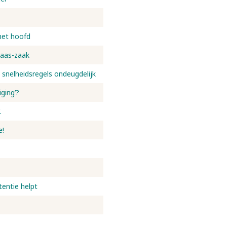
het hoofd
laas-zaak
 snelheidsregels ondeugdelijk
ging’?
.
e!
tentie helpt