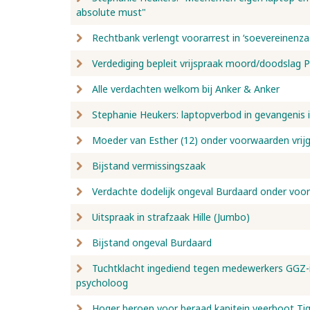
absolute must"
Rechtbank verlengt voorarrest in ‘soevereinenza
Verdediging bepleit vrijspraak moord/doodslag 
Alle verdachten welkom bij Anker & Anker
Stephanie Heukers: laptopverbod in gevangenis 
Moeder van Esther (12) onder voorwaarden vrij
Bijstand vermissingszaak
Verdachte dodelijk ongeval Burdaard onder voor
Uitspraak in strafzaak Hille (Jumbo)
Bijstand ongeval Burdaard
Tuchtklacht ingediend tegen medewerkers GGZ-in
psycholoog
Hoger beroep voor beraad kapitein veerboot Ti