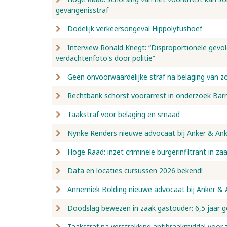
gevangenisstraf
Dodelijk verkeersongeval Hippolytushoef
Interview Ronald Knegt: “Disproportionele gevo
verdachtenfoto's door politie”
Geen onvoorwaardelijke straf na belaging van z
Rechtbank schorst voorarrest in onderzoek Bar
Taakstraf voor belaging en smaad
Nynke Renders nieuwe advocaat bij Anker & Ank
Hoge Raad: inzet criminele burgerinfiltrant in za
Data en locaties cursussen 2026 bekend!
Annemiek Bolding nieuwe advocaat bij Anker & 
Doodslag bewezen in zaak gastouder: 6,5 jaar g
Taakstraf na verstrekking antibraakmiddel voor 