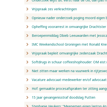
Onderzoek wijst uit: eerst naar de cel, dan pas 
Vrijspraak zes verkrachtingen
Opnieuw nader onderzoek poging moord eigen 
Opheffing voorarrest in omvangrijke Drachtste
Beroepenmiddag Dbieb Leeuwarden met Jessica 
IMC Weekendschool Groningen met Ronald Kne
Vrijspraak bepleit omvangrijke zedenzaak Drach
Softdrugs in schuur coffeeshophouder: OM eist r
Niet zitten maar werken na vuurwerk in rijtjesw
Vacature advocaat-medewerker en/of advocaat-
Hof: gemaakte procesafspraken ter zitting aang
15 Jaar gevangenisstraf doodslag Putten
Stephanie Heukers: “Meenemen eigen laptop én 