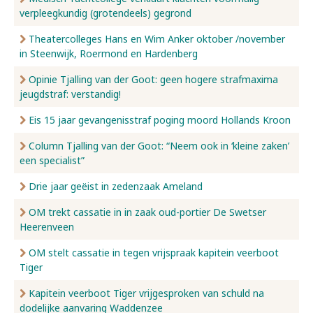
verpleegkundig (grotendeels) gegrond
Nieuws
Theatercolleges Hans en Wim Anker oktober /november
in Steenwijk, Roermond en Hardenberg
Opinie Tjalling van der Goot: geen hogere strafmaxima
Over ons
jeugdstraf: verstandig!
Eis 15 jaar gevangenisstraf poging moord Hollands Kroon
Contact
Column Tjalling van der Goot: “Neem ook in ‘kleine zaken’
een specialist”
Drie jaar geëist in zedenzaak Ameland
OM trekt cassatie in in zaak oud-portier De Swetser
Heerenveen
OM stelt cassatie in tegen vrijspraak kapitein veerboot
Tiger
Kapitein veerboot Tiger vrijgesproken van schuld na
dodelijke aanvaring Waddenzee