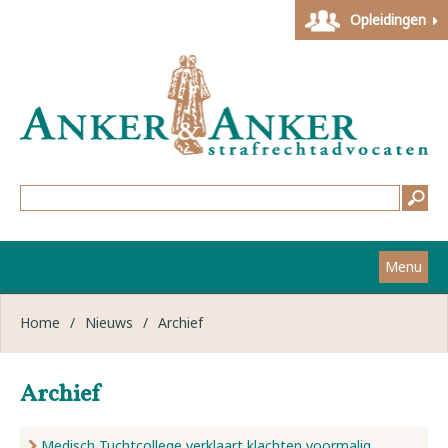
Opleidingen
Menu
Home
Home
/
Nieuws
/
Archief
Strafzaken
Archief
Werkwijze
Medisch Tuchtcollege verklaart klachten voormalig