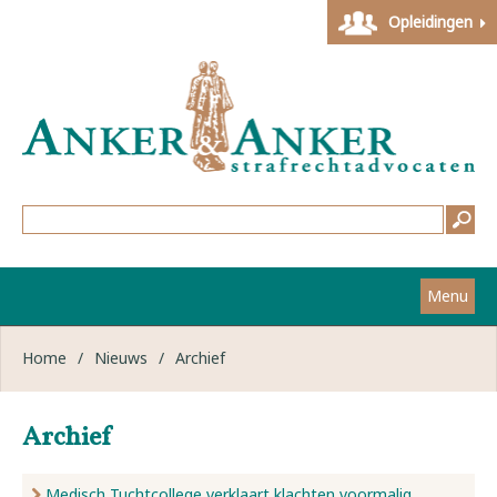
Opleidingen
Menu
Home
Home
/
Nieuws
/
Archief
Strafzaken
Archief
Werkwijze
Medisch Tuchtcollege verklaart klachten voormalig