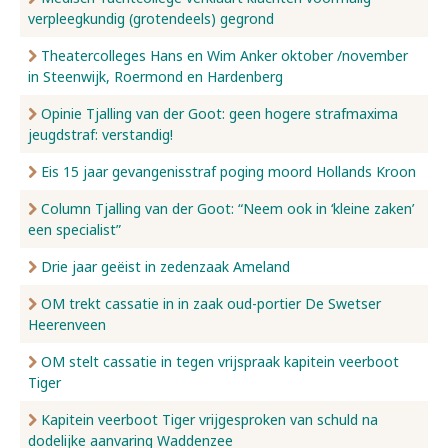
verpleegkundig (grotendeels) gegrond
Nieuws
Theatercolleges Hans en Wim Anker oktober /november
in Steenwijk, Roermond en Hardenberg
Opinie Tjalling van der Goot: geen hogere strafmaxima
Over ons
jeugdstraf: verstandig!
Eis 15 jaar gevangenisstraf poging moord Hollands Kroon
Contact
Column Tjalling van der Goot: “Neem ook in ‘kleine zaken’
een specialist”
Drie jaar geëist in zedenzaak Ameland
OM trekt cassatie in in zaak oud-portier De Swetser
Heerenveen
OM stelt cassatie in tegen vrijspraak kapitein veerboot
Tiger
Kapitein veerboot Tiger vrijgesproken van schuld na
dodelijke aanvaring Waddenzee