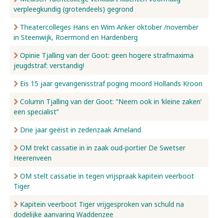
verpleegkundig (grotendeels) gegrond
Nieuws
Theatercolleges Hans en Wim Anker oktober /november
in Steenwijk, Roermond en Hardenberg
Opinie Tjalling van der Goot: geen hogere strafmaxima
Over ons
jeugdstraf: verstandig!
Eis 15 jaar gevangenisstraf poging moord Hollands Kroon
Contact
Column Tjalling van der Goot: “Neem ook in ‘kleine zaken’
een specialist”
Drie jaar geëist in zedenzaak Ameland
OM trekt cassatie in in zaak oud-portier De Swetser
Heerenveen
OM stelt cassatie in tegen vrijspraak kapitein veerboot
Tiger
Kapitein veerboot Tiger vrijgesproken van schuld na
dodelijke aanvaring Waddenzee