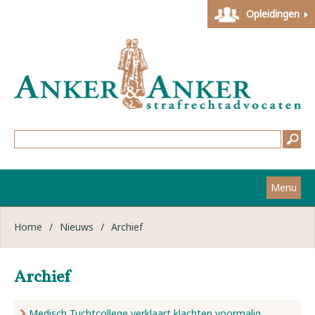
Opleidingen
Menu
Home
Home
/
Nieuws
/
Archief
Strafzaken
Archief
Werkwijze
Medisch Tuchtcollege verklaart klachten voormalig