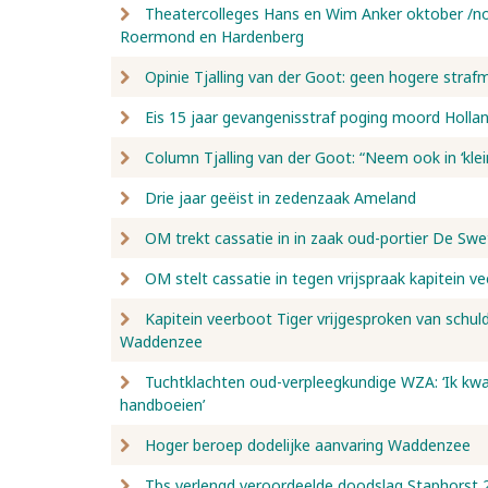
Theatercolleges Hans en Wim Anker oktober /no
Roermond en Hardenberg
Opinie Tjalling van der Goot: geen hogere straf
Eis 15 jaar gevangenisstraf poging moord Holla
Column Tjalling van der Goot: “Neem ook in ‘klei
Drie jaar geëist in zedenzaak Ameland
OM trekt cassatie in in zaak oud-portier De Sw
OM stelt cassatie in tegen vrijspraak kapitein v
Kapitein veerboot Tiger vrijgesproken van schul
Waddenzee
Tuchtklachten oud-verpleegkundige WZA: ‘Ik kwam
handboeien’
Hoger beroep dodelijke aanvaring Waddenzee
Tbs verlengd veroordeelde doodslag Staphorst 