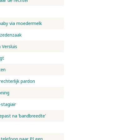
naar de rechter
baby via moedermelk
r zedenzaak
Versluis
gt
ten
echterlijk pardon
oning
stagiair
epast na ‘bandbreedte’
telefoon naar PI een