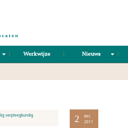
Werkwijze
Nieuws
lig verpleegkundig
dec
2
2011