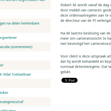
Robert M. wordt vanaf de dag 
door middel van camera’s geobs
deze ordemaatregelen aan te 
de directeur van de PI verlengd
lgen na delen herkenbare
Na de laatste beslissing van de
orgverlener
meer om cameratoezicht te han
niet bevestigd het cameratoezi
racuda (soevereinen)
Voor cliënt is deze uitspraak ui
dat hij wordt behandeld en be
er
normaal detentieregime. Dat laa
gelukt.
ak Vidar toelaatbaar
Anker
evangenisstraf
zelfdoding