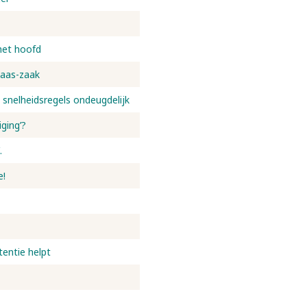
het hoofd
laas-zaak
 snelheidsregels ondeugdelijk
ging’?
.
e!
tentie helpt