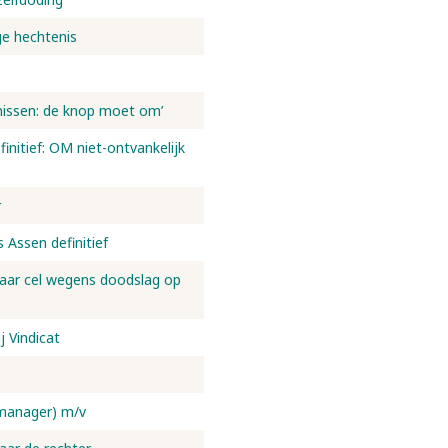
ge hechtenis
enissen: de knop moet om’
finitief: OM niet-ontvankelijk
r
 Assen definitief
 jaar cel wegens doodslag op
j Vindicat
 manager) m/v