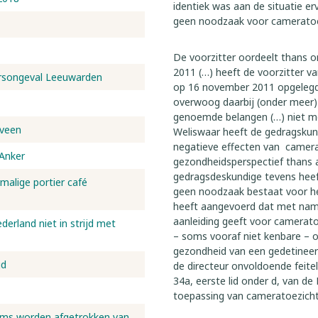
identiek was aan de situatie e
geen noodzaak voor cameratoe
De voorzitter oordeelt thans o
2011 (…) heeft de voorzitter v
eersongeval Leeuwarden
op 16 november 2011 opgelegde
overwoog daarbij (onder meer) d
genoemde belangen (…) niet m
nveen
Weliswaar heeft de gedragskund
negatieve effecten van camera
 Anker
gezondheidsperspectief thans a
gedragsdeskundige tevens heef
rmalige portier café
geen noodzaak bestaat voor he
heeft aangevoerd dat met name
aanleiding geeft voor cameratoe
erland niet in strijd met
– soms vooraf niet kenbare – o
gezondheid van een gedetineerd
gd
de directeur onvoldoende feite
34a, eerste lid onder d, van d
toepassing van cameratoezich
oms worden afgetrokken van