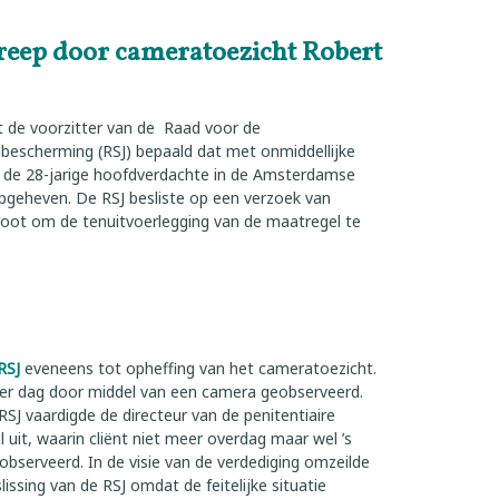
streep door cameratoezicht Robert
 de voorzitter van de Raad voor de
bescherming (RSJ) bepaald dat met onmiddellijke
 de 28-jarige hoofdverdachte in de Amsterdamse
pgeheven. De RSJ besliste op een verzoek van
Goot om de tenuitvoerlegging van de maatregel te
RSJ
eveneens tot opheffing van het cameratoezicht.
r per dag door middel van een camera geobserveerd.
RSJ vaardigde de directeur van de penitentiaire
 uit, waarin cliënt niet meer overdag maar wel ’s
bserveerd. In de visie van de verdediging omzeilde
lissing van de RSJ omdat de feitelijke situatie