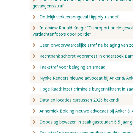
gevangenisstraf
Dodelijk verkeersongeval Hippolytushoef
Interview Ronald Knegt: “Disproportionele gevo
verdachtenfoto's door politie”
Geen onvoorwaardelijke straf na belaging van z
Rechtbank schorst voorarrest in onderzoek Bar
Taakstraf voor belaging en smaad
Nynke Renders nieuwe advocaat bij Anker & Ank
Hoge Raad: inzet criminele burgerinfiltrant in za
Data en locaties cursussen 2026 bekend!
Annemiek Bolding nieuwe advocaat bij Anker & 
Doodslag bewezen in zaak gastouder: 6,5 jaar g
Taakstraf na verstrekking antibraakmiddel voor 