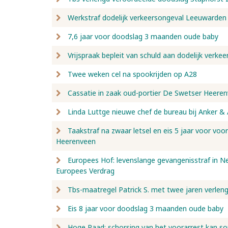
Werkstraf dodelijk verkeersongeval Leeuwarden
7,6 jaar voor doodslag 3 maanden oude baby
Vrijspraak bepleit van schuld aan dodelijk verk
Twee weken cel na spookrijden op A28
Cassatie in zaak oud-portier De Swetser Heere
Linda Luttge nieuwe chef de bureau bij Anker &
Taakstraf na zwaar letsel en eis 5 jaar voor voo
Heerenveen
Europees Hof: levenslange gevangenisstraf in Ned
Europees Verdrag
Tbs-maatregel Patrick S. met twee jaren verlen
Eis 8 jaar voor doodslag 3 maanden oude baby
Hoge Raad: schorsing van het voorarrest kan s