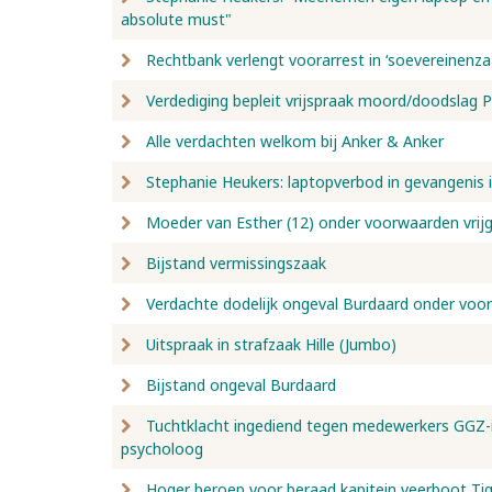
absolute must"
Rechtbank verlengt voorarrest in ‘soevereinenza
Verdediging bepleit vrijspraak moord/doodslag 
Alle verdachten welkom bij Anker & Anker
Stephanie Heukers: laptopverbod in gevangenis 
Moeder van Esther (12) onder voorwaarden vrij
Bijstand vermissingszaak
Verdachte dodelijk ongeval Burdaard onder voor
Uitspraak in strafzaak Hille (Jumbo)
Bijstand ongeval Burdaard
Tuchtklacht ingediend tegen medewerkers GGZ-in
psycholoog
Hoger beroep voor beraad kapitein veerboot Ti