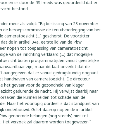
rvoor en er door de RSJ reeds was geoordeeld dat er
zicht bestond.
nder meer als volgt: “Bij beslissing van 23 november
an de beroepscommissie de tenuitvoerlegging van het
 cameratoezicht (…) geschorst. De voorzitter
at de in artikel 34a, eerste lid van de Pbw
eer nopen tot toepassing van cameratoezicht.
ige van de inrichting verklaard (…) dat mogelijke
toezicht buiten programmatijden vanuit geestelijke
anvaardbaar zijn, maar dit laat onverlet dat de
t aangegeven dat er vanuit gedragskundig oogpunt
t handhaven van cameratoezicht. De directeur
 het gevaar voor de gezondheid van klager
zicht gedurende de nacht. Hij verwijst daarbij naar
orzaken die kunnen leiden tot schade aan de
e. Naar het voorlopig oordeel is dat standpunt van
lijk onderbouwd. Gelet daarop nopen de in artikel
e Pbw genoemde belangen (nog steeds) niet tot
t. Het verzoek zal daarom worden toegewezen.”