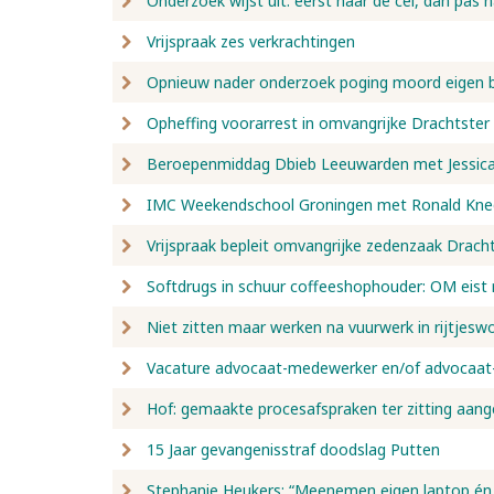
Onderzoek wijst uit: eerst naar de cel, dan pas 
Vrijspraak zes verkrachtingen
Opnieuw nader onderzoek poging moord eigen 
Opheffing voorarrest in omvangrijke Drachtste
Beroepenmiddag Dbieb Leeuwarden met Jessica 
IMC Weekendschool Groningen met Ronald Kne
Vrijspraak bepleit omvangrijke zedenzaak Drach
Softdrugs in schuur coffeeshophouder: OM eist r
Niet zitten maar werken na vuurwerk in rijtjesw
Vacature advocaat-medewerker en/of advocaat-
Hof: gemaakte procesafspraken ter zitting aang
15 Jaar gevangenisstraf doodslag Putten
Stephanie Heukers: “Meenemen eigen laptop én 