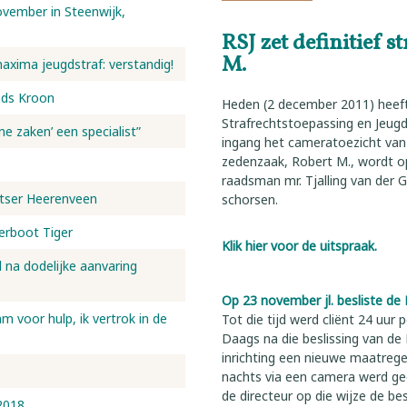
vember in Steenwijk,
RSJ zet definitief 
M.
maxima jeugdstraf: verstandig!
nds Kroon
Heden (2 december 2011) heeft
Strafrechtstoepassing en Jeugd
ne zaken’ een specialist”
ingang het cameratoezicht van
zedenzaak, Robert M., wordt o
raadsman mr. Tjalling van der 
etser Heerenveen
schorsen.
eerboot Tiger
Klik hier voor de uitspraak.
d na dodelijke aanvaring
Op 23 november jl. besliste de 
 voor hulp, ik vertrok in de
Tot die tijd werd cliënt 24 uu
Daags na die beslissing van de 
inrichting een nieuwe maatregel
nachts via een camera werd geo
de directeur op die wijze de bes
2018