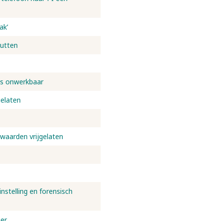
ak’
Putten
is onwerkbaar
gelaten
waarden vrijgelaten
stelling en forensisch
ger