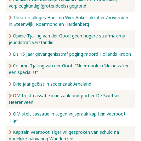
verpleegkundig (grotendeels) gegrond
Nieuws
Theatercolleges Hans en Wim Anker oktober /november
in Steenwijk, Roermond en Hardenberg
Opinie Tjalling van der Goot: geen hogere strafmaxima
Over ons
jeugdstraf: verstandig!
Eis 15 jaar gevangenisstraf poging moord Hollands Kroon
Contact
Column Tjalling van der Goot: “Neem ook in ‘kleine zaken’
een specialist”
Drie jaar geëist in zedenzaak Ameland
OM trekt cassatie in in zaak oud-portier De Swetser
Heerenveen
OM stelt cassatie in tegen vrijspraak kapitein veerboot
Tiger
Kapitein veerboot Tiger vrijgesproken van schuld na
dodelijke aanvaring Waddenzee