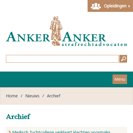
Opleidingen
Menu
Home
Home
/
Nieuws
/
Archief
Strafzaken
Archief
Werkwijze
Medisch Tuchtcollege verklaart klachten voormalig