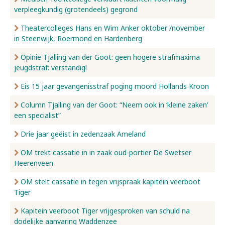
verpleegkundig (grotendeels) gegrond
Nieuws
Theatercolleges Hans en Wim Anker oktober /november
in Steenwijk, Roermond en Hardenberg
Opinie Tjalling van der Goot: geen hogere strafmaxima
Over ons
jeugdstraf: verstandig!
Eis 15 jaar gevangenisstraf poging moord Hollands Kroon
Contact
Column Tjalling van der Goot: “Neem ook in ‘kleine zaken’
een specialist”
Drie jaar geëist in zedenzaak Ameland
OM trekt cassatie in in zaak oud-portier De Swetser
Heerenveen
OM stelt cassatie in tegen vrijspraak kapitein veerboot
Tiger
Kapitein veerboot Tiger vrijgesproken van schuld na
dodelijke aanvaring Waddenzee