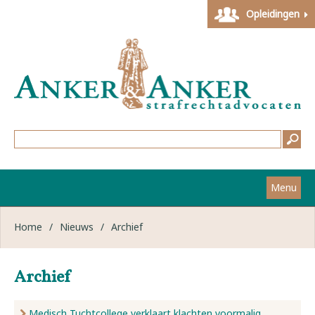
Opleidingen
Menu
Home
Home
/
Nieuws
/
Archief
Strafzaken
Archief
Werkwijze
Medisch Tuchtcollege verklaart klachten voormalig