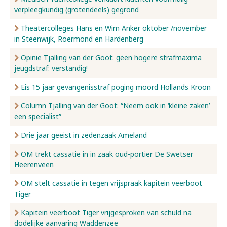
verpleegkundig (grotendeels) gegrond
Nieuws
Theatercolleges Hans en Wim Anker oktober /november
in Steenwijk, Roermond en Hardenberg
Opinie Tjalling van der Goot: geen hogere strafmaxima
Over ons
jeugdstraf: verstandig!
Eis 15 jaar gevangenisstraf poging moord Hollands Kroon
Contact
Column Tjalling van der Goot: “Neem ook in ‘kleine zaken’
een specialist”
Drie jaar geëist in zedenzaak Ameland
OM trekt cassatie in in zaak oud-portier De Swetser
Heerenveen
OM stelt cassatie in tegen vrijspraak kapitein veerboot
Tiger
Kapitein veerboot Tiger vrijgesproken van schuld na
dodelijke aanvaring Waddenzee