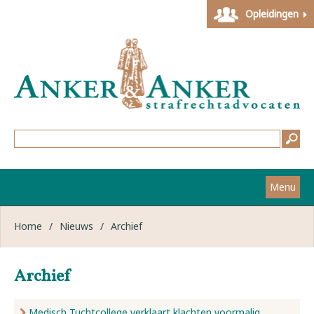
Opleidingen
Menu
Home
Home
/
Nieuws
/
Archief
Strafzaken
Archief
Werkwijze
Medisch Tuchtcollege verklaart klachten voormalig