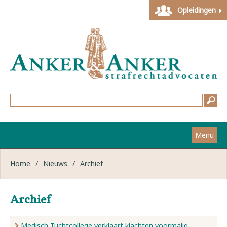
Opleidingen
Menu
Home
Home
/
Nieuws
/
Archief
Strafzaken
Archief
Werkwijze
Medisch Tuchtcollege verklaart klachten voormalig