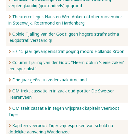
verpleegkundig (grotendeels) gegrond
Nieuws
Theatercolleges Hans en Wim Anker oktober /november
in Steenwijk, Roermond en Hardenberg
Opinie Tjalling van der Goot: geen hogere strafmaxima
Over ons
jeugdstraf: verstandig!
Eis 15 jaar gevangenisstraf poging moord Hollands Kroon
Contact
Column Tjalling van der Goot: “Neem ook in ‘kleine zaken’
een specialist”
Drie jaar geëist in zedenzaak Ameland
OM trekt cassatie in in zaak oud-portier De Swetser
Heerenveen
OM stelt cassatie in tegen vrijspraak kapitein veerboot
Tiger
Kapitein veerboot Tiger vrijgesproken van schuld na
dodelijke aanvaring Waddenzee