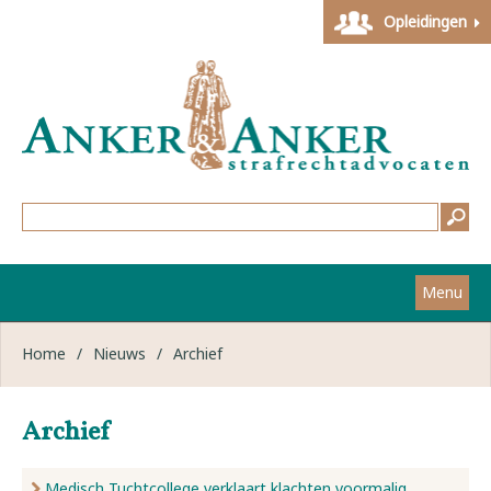
Opleidingen
Menu
Home
Home
/
Nieuws
/
Archief
Strafzaken
Archief
Werkwijze
Medisch Tuchtcollege verklaart klachten voormalig