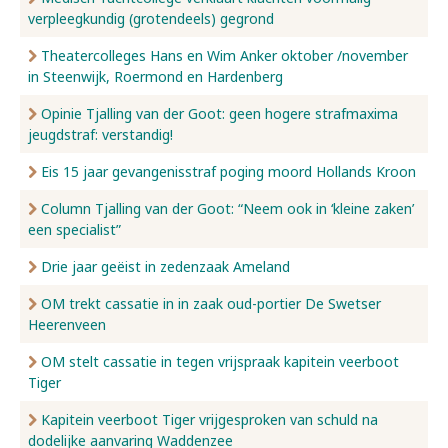
verpleegkundig (grotendeels) gegrond
Nieuws
Theatercolleges Hans en Wim Anker oktober /november
in Steenwijk, Roermond en Hardenberg
Opinie Tjalling van der Goot: geen hogere strafmaxima
Over ons
jeugdstraf: verstandig!
Eis 15 jaar gevangenisstraf poging moord Hollands Kroon
Contact
Column Tjalling van der Goot: “Neem ook in ‘kleine zaken’
een specialist”
Drie jaar geëist in zedenzaak Ameland
OM trekt cassatie in in zaak oud-portier De Swetser
Heerenveen
OM stelt cassatie in tegen vrijspraak kapitein veerboot
Tiger
Kapitein veerboot Tiger vrijgesproken van schuld na
dodelijke aanvaring Waddenzee