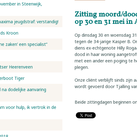
vember in Steenwijk,
Zitting moord/doo
op 30 en 31 mei in
maxima jeugdstraf: verstandig!
nds Kroon
Op dinsdag 30 en woensdag 31 
tegen de 34-jarige Kasper B. 
ne zaken’ een specialist”
diens ex-echtgenote Hilly Roga
dood in haar woning aangetrof
met een ander een poging te h
etser Heerenveen
plegen.
eerboot Tiger
Onze cliënt verblijft sinds zijn
wordt gevoerd door Tjalling va
d na dodelijke aanvaring
Beide zittingdagen beginnen om
 voor hulp, ik vertrok in de
2018