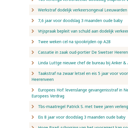
Werkstraf dodelijk verkeersongeval Leeuwarden
7,6 jaar voor doodslag 3 maanden oude baby
Vrijspraak bepleit van schuld aan dodelijk verk
Twee weken cel na spookrijden op A28
Cassatie in zaak oud-portier De Swetser Heere
Linda Luttge nieuwe chef de bureau bij Anker &
Taakstraf na zwaar letsel en eis 5 jaar voor voo
Heerenveen
Europees Hof: levenslange gevangenisstraf in Ned
Europees Verdrag
Tbs-maatregel Patrick S. met twee jaren verlen
Eis 8 jaar voor doodslag 3 maanden oude baby
Hoge Raad: schorsing van het voorarrest kan s