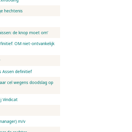
ge hechtenis
enissen: de knop moet om’
finitief: OM niet-ontvankelijk
r
 Assen definitief
 jaar cel wegens doodslag op
j Vindicat
 manager) m/v