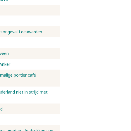
eersongeval Leeuwarden
nveen
 Anker
rmalige portier café
erland niet in strijd met
gd
oms worden afgetrokken van