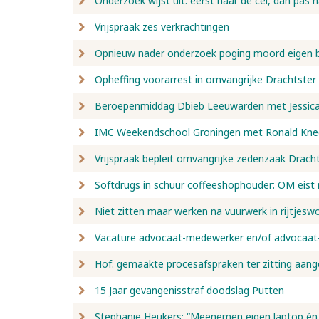
Onderzoek wijst uit: eerst naar de cel, dan pas 
Vrijspraak zes verkrachtingen
Opnieuw nader onderzoek poging moord eigen 
Opheffing voorarrest in omvangrijke Drachtste
Beroepenmiddag Dbieb Leeuwarden met Jessica 
IMC Weekendschool Groningen met Ronald Kne
Vrijspraak bepleit omvangrijke zedenzaak Drach
Softdrugs in schuur coffeeshophouder: OM eist r
Niet zitten maar werken na vuurwerk in rijtjesw
Vacature advocaat-medewerker en/of advocaat-
Hof: gemaakte procesafspraken ter zitting aang
15 Jaar gevangenisstraf doodslag Putten
Stephanie Heukers: “Meenemen eigen laptop én 