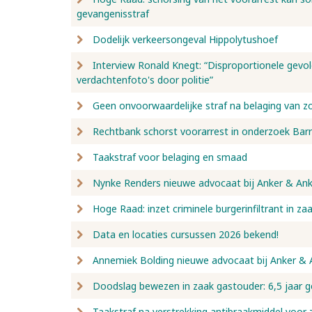
gevangenisstraf
Dodelijk verkeersongeval Hippolytushoef
Interview Ronald Knegt: “Disproportionele gevo
verdachtenfoto's door politie”
Geen onvoorwaardelijke straf na belaging van z
Rechtbank schorst voorarrest in onderzoek Bar
Taakstraf voor belaging en smaad
Nynke Renders nieuwe advocaat bij Anker & Ank
Hoge Raad: inzet criminele burgerinfiltrant in za
Data en locaties cursussen 2026 bekend!
Annemiek Bolding nieuwe advocaat bij Anker & 
Doodslag bewezen in zaak gastouder: 6,5 jaar g
Taakstraf na verstrekking antibraakmiddel voor 