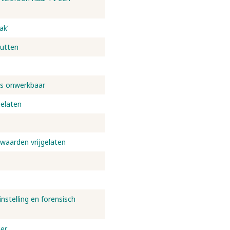
ak’
Putten
is onwerkbaar
gelaten
waarden vrijgelaten
stelling en forensisch
ger