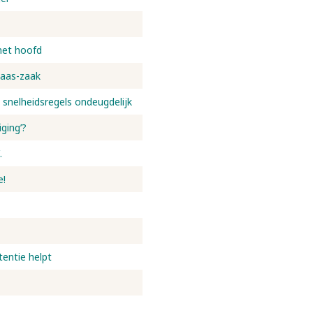
het hoofd
laas-zaak
 snelheidsregels ondeugdelijk
ging’?
.
e!
tentie helpt