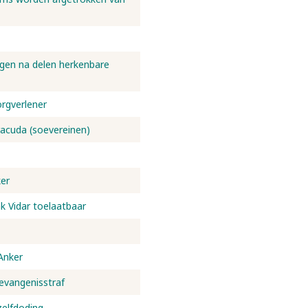
lgen na delen herkenbare
orgverlener
racuda (soevereinen)
er
ak Vidar toelaatbaar
Anker
evangenisstraf
zelfdoding