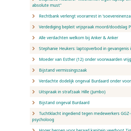
absolute must"
Rechtbank verlengt voorarrest in ‘soevereinenza
Verdediging bepleit vrijspraak moord/doodslag 
Alle verdachten welkom bij Anker & Anker
Stephanie Heukers: laptopverbod in gevangenis 
Moeder van Esther (12) onder voorwaarden vrij
Bijstand vermissingszaak
Verdachte dodelijk ongeval Burdaard onder voor
Uitspraak in strafzaak Hille (Jumbo)
Bijstand ongeval Burdaard
Tuchtklacht ingediend tegen medewerkers GGZ-in
psycholoog
Hoger beroep voor beraad kapitein veerboot Ti