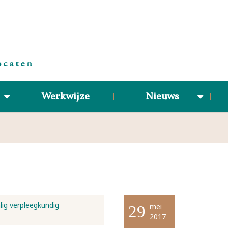
Werkwijze
Nieuws
lig verpleegkundig
mei
29
2017