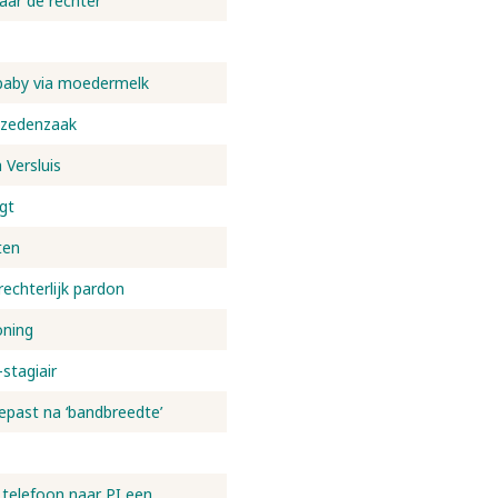
naar de rechter
baby via moedermelk
r zedenzaak
Versluis
gt
ten
echterlijk pardon
oning
stagiair
epast na ‘bandbreedte’
telefoon naar PI een