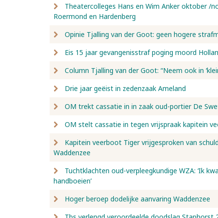
Theatercolleges Hans en Wim Anker oktober /no
Roermond en Hardenberg
Opinie Tjalling van der Goot: geen hogere straf
Eis 15 jaar gevangenisstraf poging moord Holla
Column Tjalling van der Goot: “Neem ook in ‘klei
Drie jaar geëist in zedenzaak Ameland
OM trekt cassatie in in zaak oud-portier De Sw
OM stelt cassatie in tegen vrijspraak kapitein v
Kapitein veerboot Tiger vrijgesproken van schul
Waddenzee
Tuchtklachten oud-verpleegkundige WZA: ‘Ik kwam
handboeien’
Hoger beroep dodelijke aanvaring Waddenzee
Tbs verlengd veroordeelde doodslag Staphorst 