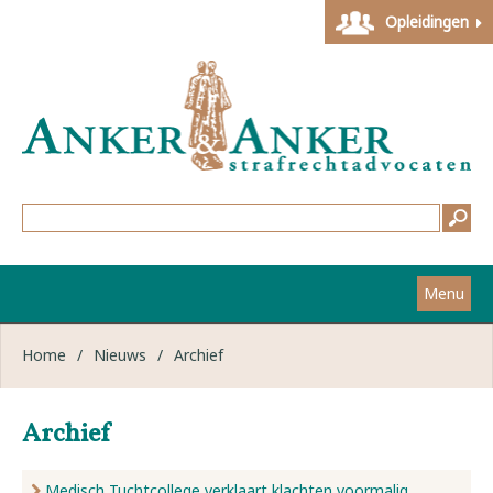
Opleidingen
Menu
Home
Home
/
Nieuws
/
Archief
Strafzaken
Archief
Werkwijze
Medisch Tuchtcollege verklaart klachten voormalig