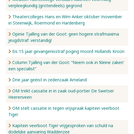
verpleegkundig (grotendeels) gegrond
Nieuws
Theatercolleges Hans en Wim Anker oktober /november
in Steenwijk, Roermond en Hardenberg
Opinie Tjalling van der Goot: geen hogere strafmaxima
Over ons
jeugdstraf: verstandig!
Eis 15 jaar gevangenisstraf poging moord Hollands Kroon
Contact
Column Tjalling van der Goot: “Neem ook in ‘kleine zaken’
een specialist”
Drie jaar geëist in zedenzaak Ameland
OM trekt cassatie in in zaak oud-portier De Swetser
Heerenveen
OM stelt cassatie in tegen vrijspraak kapitein veerboot
Tiger
Kapitein veerboot Tiger vrijgesproken van schuld na
dodelijke aanvaring Waddenzee