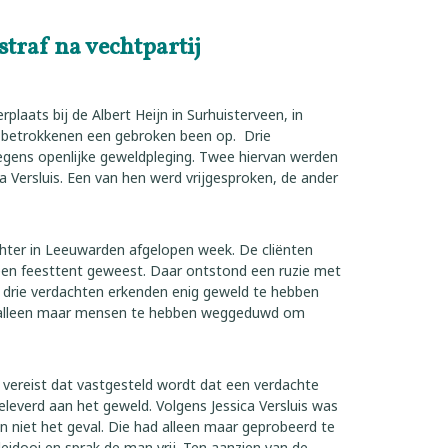
traf na vechtpartij
rplaats bij de Albert Heijn in Surhuisterveen, in
e betrokkenen een gebroken been op. Drie
gens openlijke geweldpleging. Twee hiervan werden
a Versluis. Een van hen werd vrijgesproken, de ander
echter in Leeuwarden afgelopen week. De cliënten
een feesttent geweest. Daar ontstond een ruzie met
drie verdachten erkenden enig geweld te hebben
e alleen maar mensen te hebben weggeduwd om
s vereist dat vastgesteld wordt dat een verdachte
eleverd aan het geweld. Volgens Jessica Versluis was
n niet het geval. Die had alleen maar geprobeerd te
leidooi en sprak de man vrij. Ten aanzien van de