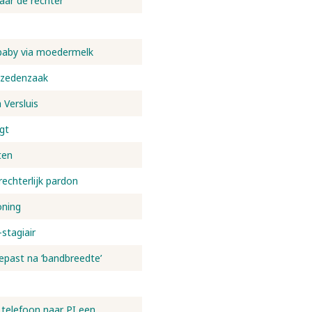
naar de rechter
baby via moedermelk
r zedenzaak
Versluis
gt
ten
echterlijk pardon
oning
stagiair
epast na ‘bandbreedte’
telefoon naar PI een