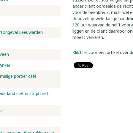
ander cliënt oordeelde de rech
voor de beenbreuk, maar wel ee
door zelf gewelddadige handeli
120 uur waarvan de helft voorw
liggen en de cliënt daardoor o
eersongeval Leeuwarden
moest verkeren.
Klik hier
voor een artikel over 
nveen
 Anker
rmalige portier café
erland niet in strijd met
gd
oms worden afgetrokken van