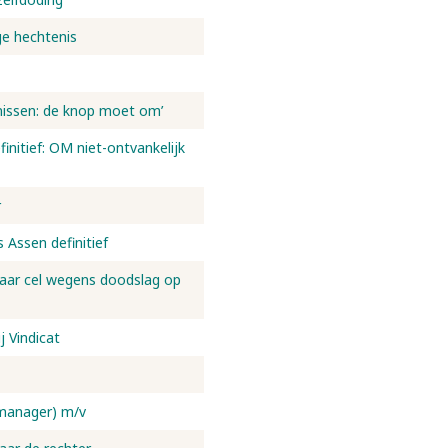
ge hechtenis
enissen: de knop moet om’
finitief: OM niet-ontvankelijk
r
 Assen definitief
 jaar cel wegens doodslag op
j Vindicat
 manager) m/v