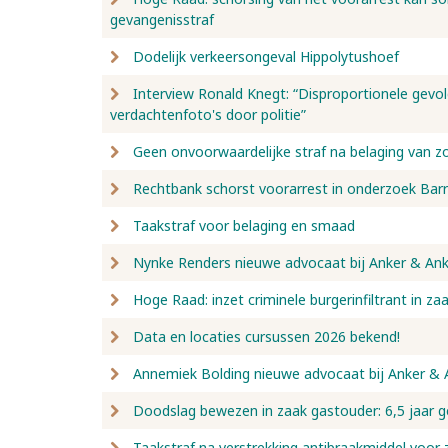
gevangenisstraf
Dodelijk verkeersongeval Hippolytushoef
Interview Ronald Knegt: “Disproportionele gevo
verdachtenfoto's door politie”
Geen onvoorwaardelijke straf na belaging van z
Rechtbank schorst voorarrest in onderzoek Bar
Taakstraf voor belaging en smaad
Nynke Renders nieuwe advocaat bij Anker & Ank
Hoge Raad: inzet criminele burgerinfiltrant in za
Data en locaties cursussen 2026 bekend!
Annemiek Bolding nieuwe advocaat bij Anker & 
Doodslag bewezen in zaak gastouder: 6,5 jaar g
Taakstraf na verstrekking antibraakmiddel voor 