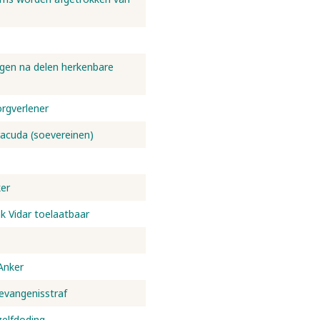
lgen na delen herkenbare
orgverlener
racuda (soevereinen)
er
ak Vidar toelaatbaar
Anker
evangenisstraf
zelfdoding