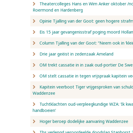
Theatercolleges Hans en Wim Anker oktober /no
Roermond en Hardenberg
Opinie Tjalling van der Goot: geen hogere straf
Eis 15 jaar gevangenisstraf poging moord Holla
Column Tjalling van der Goot: “Neem ook in ‘klei
Drie jaar geëist in zedenzaak Ameland
OM trekt cassatie in in zaak oud-portier De Sw
OM stelt cassatie in tegen vrijspraak kapitein v
Kapitein veerboot Tiger vrijgesproken van schul
Waddenzee
Tuchtklachten oud-verpleegkundige WZA: ‘Ik kwam
handboeien’
Hoger beroep dodelijke aanvaring Waddenzee
Tbs verlengd veroordeelde doodslag Staphorst 