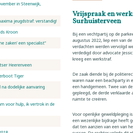
vember in Steenwijk,
Vrijspraak en werks
Surhuisterveen
maxima jeugdstraf: verstandig!
nds Kroon
Bij een vechtpartij op de parkee
augustus 2022, liep een van d
ne zaken’ een specialist”
verdachten werden vervolgd we
verdedigd door advocate Jessic
kreeg een werkstraf.
etser Heerenveen
De zaak diende bij de politier
eerboot Tiger
waren naar een beachparty in 
een handgemeen. Twee van de 
d na dodelijke aanvaring
gepleegd, de derde verklaard
ruimte te creëren.
 voor hulp, ik vertrok in de
Voor openlijke geweldpleging i
een wezenlijke bijdrage heeft g
dat ten aanzien van een van he
2018
sussen. De rechter volgde dit p