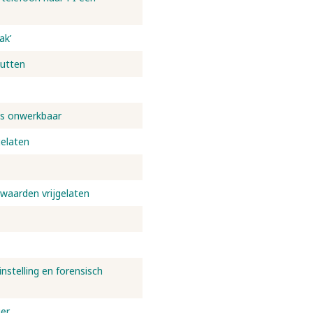
ak’
Putten
is onwerkbaar
gelaten
waarden vrijgelaten
stelling en forensisch
ger