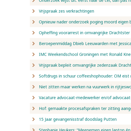
Onderzoek wijst uit: eerst naar de cel, dan pas 
Vrijspraak zes verkrachtingen
Opnieuw nader onderzoek poging moord eigen 
Opheffing voorarrest in omvangrijke Drachtste
Beroepenmiddag Dbieb Leeuwarden met Jessica 
IMC Weekendschool Groningen met Ronald Kne
Vrijspraak bepleit omvangrijke zedenzaak Drach
Softdrugs in schuur coffeeshophouder: OM eist r
Niet zitten maar werken na vuurwerk in rijtjesw
Vacature advocaat-medewerker en/of advocaat-
Hof: gemaakte procesafspraken ter zitting aang
15 Jaar gevangenisstraf doodslag Putten
Stephanie Heukers: “Meenemen eigen laptop én 