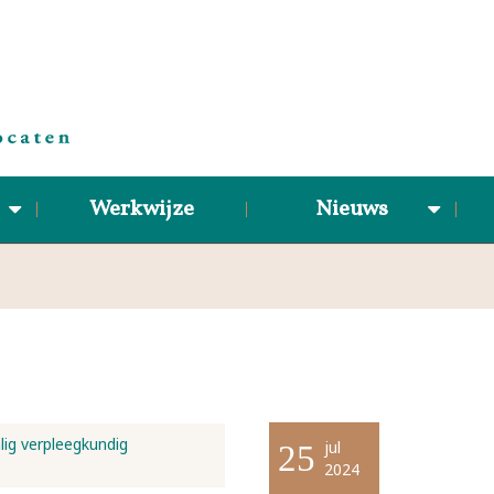
Werkwijze
Nieuws
lig verpleegkundig
jul
25
2024