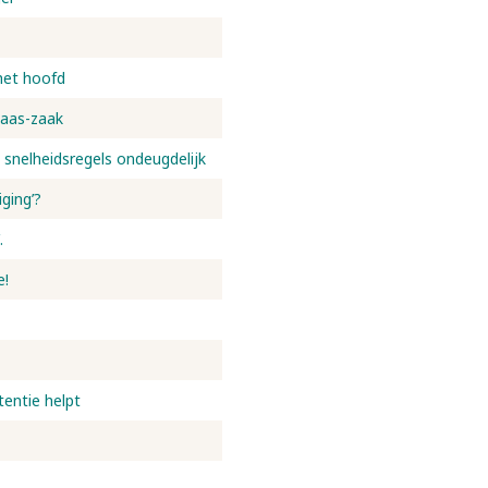
het hoofd
laas-zaak
 snelheidsregels ondeugdelijk
ging’?
.
e!
tentie helpt