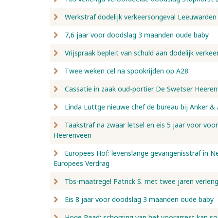
Werkstraf dodelijk verkeersongeval Leeuwarden
7,6 jaar voor doodslag 3 maanden oude baby
Vrijspraak bepleit van schuld aan dodelijk verk
Twee weken cel na spookrijden op A28
Cassatie in zaak oud-portier De Swetser Heere
Linda Luttge nieuwe chef de bureau bij Anker &
Taakstraf na zwaar letsel en eis 5 jaar voor voo
Heerenveen
Europees Hof: levenslange gevangenisstraf in Ned
Europees Verdrag
Tbs-maatregel Patrick S. met twee jaren verlen
Eis 8 jaar voor doodslag 3 maanden oude baby
Hoge Raad: schorsing van het voorarrest kan s