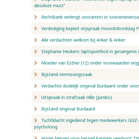
absolute must"
Rechtbank verlengt voorarrest in ‘soevereinenza
Verdediging bepleit vrijspraak moord/doodslag 
Alle verdachten welkom bij Anker & Anker
Stephanie Heukers: laptopverbod in gevangenis 
Moeder van Esther (12) onder voorwaarden vrij
Bijstand vermissingszaak
Verdachte dodelijk ongeval Burdaard onder voor
Uitspraak in strafzaak Hille (Jumbo)
Bijstand ongeval Burdaard
Tuchtklacht ingediend tegen medewerkers GGZ-in
psycholoog
Hoger beroep voor beraad kapitein veerboot Ti