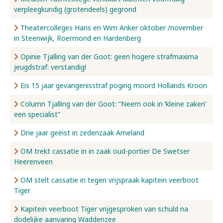
verpleegkundig (grotendeels) gegrond
Nieuws
Theatercolleges Hans en Wim Anker oktober /november
in Steenwijk, Roermond en Hardenberg
Opinie Tjalling van der Goot: geen hogere strafmaxima
Over ons
jeugdstraf: verstandig!
Eis 15 jaar gevangenisstraf poging moord Hollands Kroon
Contact
Column Tjalling van der Goot: “Neem ook in ‘kleine zaken’
een specialist”
Drie jaar geëist in zedenzaak Ameland
OM trekt cassatie in in zaak oud-portier De Swetser
Heerenveen
OM stelt cassatie in tegen vrijspraak kapitein veerboot
Tiger
Kapitein veerboot Tiger vrijgesproken van schuld na
dodelijke aanvaring Waddenzee