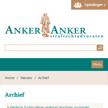
Opleidingen
Menu
Home
Home
/
Nieuws
/
Archief
Strafzaken
Archief
Werkwijze
Medisch Tuchtcollege verklaart klachten voormalig