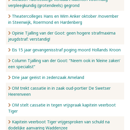
verpleegkundig (grotendeels) gegrond
Nieuws
Theatercolleges Hans en Wim Anker oktober /november
in Steenwijk, Roermond en Hardenberg
Opinie Tjalling van der Goot: geen hogere strafmaxima
Over ons
jeugdstraf: verstandig!
Eis 15 jaar gevangenisstraf poging moord Hollands Kroon
Contact
Column Tjalling van der Goot: “Neem ook in ‘kleine zaken’
een specialist”
Drie jaar geëist in zedenzaak Ameland
OM trekt cassatie in in zaak oud-portier De Swetser
Heerenveen
OM stelt cassatie in tegen vrijspraak kapitein veerboot
Tiger
Kapitein veerboot Tiger vrijgesproken van schuld na
dodelijke aanvaring Waddenzee