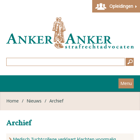
Opleidingen
Menu
Home
Home
/
Nieuws
/
Archief
Strafzaken
Archief
Werkwijze
Medisch Tuchtcollege verklaart klachten voormalig