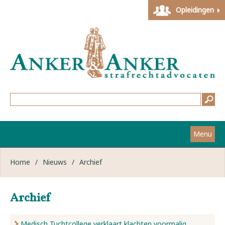
Opleidingen
Menu
Home
Home
/
Nieuws
/
Archief
Strafzaken
Archief
Werkwijze
Medisch Tuchtcollege verklaart klachten voormalig