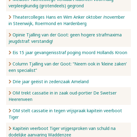
verpleegkundig (grotendeels) gegrond
Nieuws
Theatercolleges Hans en Wim Anker oktober /november
in Steenwijk, Roermond en Hardenberg
Opinie Tjalling van der Goot: geen hogere strafmaxima
Over ons
jeugdstraf: verstandig!
Eis 15 jaar gevangenisstraf poging moord Hollands Kroon
Contact
Column Tjalling van der Goot: “Neem ook in ‘kleine zaken’
een specialist”
Drie jaar geëist in zedenzaak Ameland
OM trekt cassatie in in zaak oud-portier De Swetser
Heerenveen
OM stelt cassatie in tegen vrijspraak kapitein veerboot
Tiger
Kapitein veerboot Tiger vrijgesproken van schuld na
dodelijke aanvaring Waddenzee