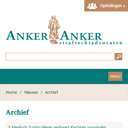
Opleidingen
Menu
Home
Home
/
Nieuws
/
Archief
Strafzaken
Archief
Werkwijze
Medisch Tuchtcollege verklaart klachten voormalig