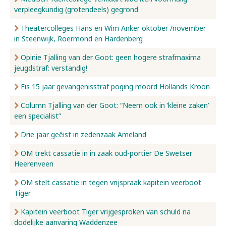
verpleegkundig (grotendeels) gegrond
Nieuws
Theatercolleges Hans en Wim Anker oktober /november
in Steenwijk, Roermond en Hardenberg
Opinie Tjalling van der Goot: geen hogere strafmaxima
Over ons
jeugdstraf: verstandig!
Eis 15 jaar gevangenisstraf poging moord Hollands Kroon
Contact
Column Tjalling van der Goot: “Neem ook in ‘kleine zaken’
een specialist”
Drie jaar geëist in zedenzaak Ameland
OM trekt cassatie in in zaak oud-portier De Swetser
Heerenveen
OM stelt cassatie in tegen vrijspraak kapitein veerboot
Tiger
Kapitein veerboot Tiger vrijgesproken van schuld na
dodelijke aanvaring Waddenzee