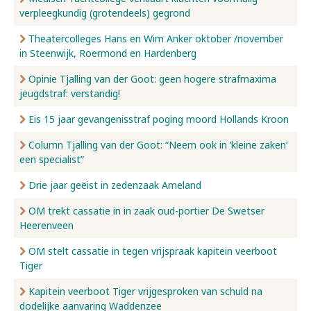
verpleegkundig (grotendeels) gegrond
Nieuws
Theatercolleges Hans en Wim Anker oktober /november
in Steenwijk, Roermond en Hardenberg
Opinie Tjalling van der Goot: geen hogere strafmaxima
Over ons
jeugdstraf: verstandig!
Eis 15 jaar gevangenisstraf poging moord Hollands Kroon
Contact
Column Tjalling van der Goot: “Neem ook in ‘kleine zaken’
een specialist”
Drie jaar geëist in zedenzaak Ameland
OM trekt cassatie in in zaak oud-portier De Swetser
Heerenveen
OM stelt cassatie in tegen vrijspraak kapitein veerboot
Tiger
Kapitein veerboot Tiger vrijgesproken van schuld na
dodelijke aanvaring Waddenzee