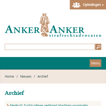
Opleidingen
Menu
Home
Home
/
Nieuws
/
Archief
Strafzaken
Archief
Werkwijze
Medisch Tuchtcollege verklaart klachten voormalig