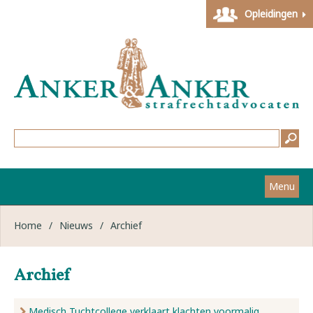
Opleidingen
Menu
Home
Home
/
Nieuws
/
Archief
Strafzaken
Archief
Werkwijze
Medisch Tuchtcollege verklaart klachten voormalig