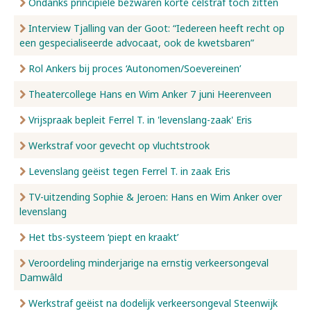
Ondanks principiële bezwaren korte celstraf toch zitten
Interview Tjalling van der Goot: “Iedereen heeft recht op
een gespecialiseerde advocaat, ook de kwetsbaren”
Rol Ankers bij proces ‘Autonomen/Soevereinen’
Theatercollege Hans en Wim Anker 7 juni Heerenveen
Vrijspraak bepleit Ferrel T. in 'levenslang-zaak' Eris
Werkstraf voor gevecht op vluchtstrook
Levenslang geëist tegen Ferrel T. in zaak Eris
TV-uitzending Sophie & Jeroen: Hans en Wim Anker over
levenslang
Het tbs-systeem ‘piept en kraakt’
Veroordeling minderjarige na ernstig verkeersongeval
Damwâld
Werkstraf geëist na dodelijk verkeersongeval Steenwijk