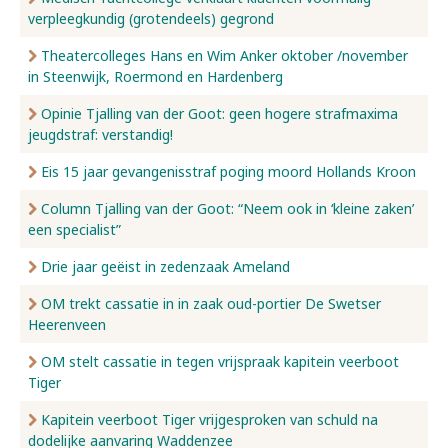
verpleegkundig (grotendeels) gegrond
Nieuws
Theatercolleges Hans en Wim Anker oktober /november
in Steenwijk, Roermond en Hardenberg
Opinie Tjalling van der Goot: geen hogere strafmaxima
Over ons
jeugdstraf: verstandig!
Eis 15 jaar gevangenisstraf poging moord Hollands Kroon
Contact
Column Tjalling van der Goot: “Neem ook in ‘kleine zaken’
een specialist”
Drie jaar geëist in zedenzaak Ameland
OM trekt cassatie in in zaak oud-portier De Swetser
Heerenveen
OM stelt cassatie in tegen vrijspraak kapitein veerboot
Tiger
Kapitein veerboot Tiger vrijgesproken van schuld na
dodelijke aanvaring Waddenzee